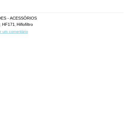
ES - ACESSÓRIOS
y
HF171
Hiflofiltro
,
,
r um comentário