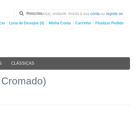
Bem Vindo(a), visitante. Aceda à sua
conta
ou
registe-se
.
cio
Lista de Desejos (0)
Minha Conta
Carrinho
Finalizar Pedido
S
CLÁSSICAS
u Cromado)