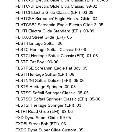
FLHTC-UI Electra Glide Ultra Classic (EFI) 03-06
FLHTC-UI Electra Glide Ultra Classic 99-02
FLHTCI Electra Glide Classic (EFI) 03-09
FLHTCSE Screamin’ Eagle Electra Glide 04
FLHTCSE2 Screamin’ Eagle Electra Glide 2 05
FLHTI Electra Glide Standard (EFI) 03-09
FLHX/XI Street Glide (EFI) 06
FLST Heritage Softail 06
FLSTC Heritage Softail Classic 00-06
FLSTCI Heritage Softail Classic (EFI) 01-06
FLSTF Fat Boy 00-06
FLSTFSE Screamin’ Eagle Fat Boy 05
FLSTI Heritage Softail (EFI) 06
FLSTN/NI Softail Deluxe (EFI) 05-06
FLSTS Heritage Springer 00-03
FLSTSC Softail Springer Classic 05-06
FLSTSCI Softail Springer Classic (EFI) 05-06
FLSTSI Heritage Springer (EFI) 03
FLTRI Road Glide (EFI) 99-06
FXD Dyna Super Glide 99-05
FXDBI Street Bob (EFI) 06
FXDC Dyna Super Glide Custom 05