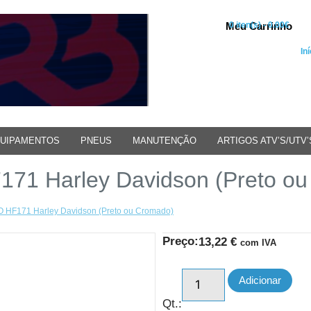
Meu Carrinho
0 iten(s) - 0.00€
Iní
UIPAMENTOS
PNEUS
MANUTENÇÃO
ARTIGOS ATV’S/UTV’
171 Harley Davidson (Preto o
RO HF171 Harley Davidson (Preto ou Cromado)
Preço:
13,22
€
com IVA
Adicionar
Qt.: