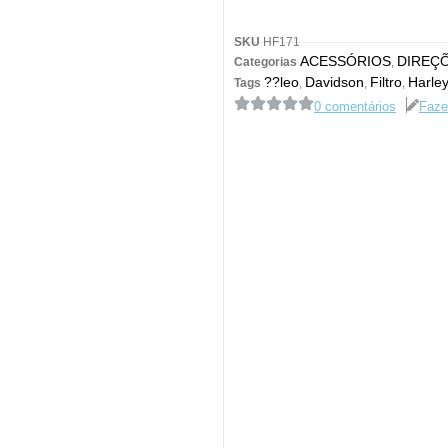
SKU
HF171
ACESSÓRIOS
DIREÇÕ
Categorias
,
??leo
Davidson
Filtro
Harle
Tags
,
,
,
0 comentários
Faze