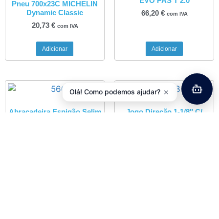
EVO PAS T 2.0
Pneu 700x23C MICHELIN
Dynamic Classic
66,20
€
com IVA
20,73
€
com IVA
Adicionar
Adicionar
×
Olá! Como podemos ajudar?
Abraçadeira Espigão Selim
Jogo Direção 1-1/8″ C/
Aluminío C/ Parafuso
Rosca Preto JD173
31,8mm
5,54
€
com IVA
4,06
€
com IVA
Adicionar
Adicionar