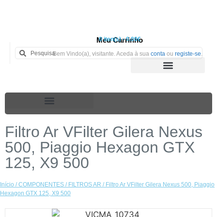
Meu Carrinho
0 iten(s) - 0.00€
Bem Vindo(a), visitante. Aceda à sua
conta
ou
registe-se
.
Filtro Ar VFilter Gilera Nexus
500, Piaggio Hexagon GTX
125, X9 500
Início
/
COMPONENTES
/
FILTROS AR
/ Filtro Ar VFilter Gilera Nexus 500, Piaggio
Hexagon GTX 125, X9 500