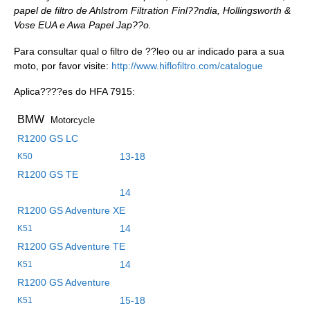
papel de filtro de Ahlstrom Filtration Finl??ndia, Hollingsworth &
Vose EUA e Awa Papel Jap??o.
Para consultar qual o filtro de ??leo ou ar indicado para a sua
moto, por favor visite:
http://www.hiflofiltro.com/catalogue
Aplica????es do HFA 7915:
BMW
Motorcycle
R1200 GS LC
13-18
K50
R1200 GS TE
14
R1200 GS Adventure XE
14
K51
R1200 GS Adventure TE
14
K51
R1200 GS Adventure
15-18
K51