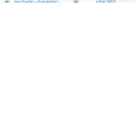
Desviador Traseiro
SHIMANO Acera 7/8V RD-
Pneu 700x23C MICHELIN
M360SGS
Dynamic Classic
25,90
€
com IVA
20,73
€
com IVA
Adicionar
Adicionar
Pastilhas Travão
VBRAKES Tektro IOX
Camara de ar OZONE 700 x
28/35 AV
10,02
€
com IVA
3,00
€
com IVA
Adicionar
Adicionar