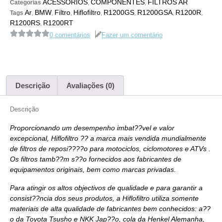
ACESSÓRIOS
COMPONENTES
FILTROS AR
Categorias
,
,
Ar
BMW
Filtro
Hiflofiltro
R1200GS
R1200GSA
R1200R
Tags
,
,
,
,
,
,
,
R1200RS
R1200RT
,
0 comentários
Fazer um comentário
Descrição
Avaliações (0)
Descrição
Proporcionando um desempenho imbat??vel e valor
excepcional, Hiflofiltro ?? a marca mais vendida mundialmente
de filtros de reposi????o para motociclos, ciclomotores e ATVs .
Os filtros tamb??m s??o fornecidos aos fabricantes de
equipamentos originais, bem como marcas privadas.
Para atingir os altos objectivos de qualidade e para garantir a
consist??ncia dos seus produtos, a Hiflofiltro utiliza somente
materiais de alta qualidade de fabricantes bem conhecidos: a??
o da Toyota Tsusho e NKK Jap??o, cola da Henkel Alemanha,