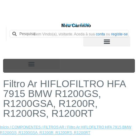
Meu Carrinho
0 iten(s) - 0.00€
Bem Vindo(a), visitante. Aceda à sua
conta
ou
registe-se
.
Filtro Ar HIFLOFILTRO HFA
7915 BMW R1200GS,
R1200GSA, R1200R,
R1200RS, R1200RT
Início
/
COMPONENTES
/
FILTROS AR
/ Filtro Ar HIFLOFILTRO HFA 7915 BMW
R1200GS, R1200GSA, R1200R, R1200RS, R1200RT