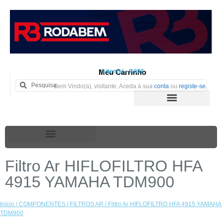
Meu Carrinho
0 iten(s) - 0.00€
Bem Vindo(a), visitante. Aceda à sua
conta
ou
registe-se
.
Filtro Ar HIFLOFILTRO HFA
4915 YAMAHA TDM900
Início
/
COMPONENTES
/
FILTROS AR
/ Filtro Ar HIFLOFILTRO HFA 4915 YAMAHA
TDM900