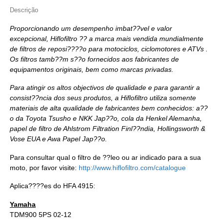
Descrição
Proporcionando um desempenho imbat??vel e valor
excepcional, Hiflofiltro ?? a marca mais vendida mundialmente
de filtros de reposi????o para motociclos, ciclomotores e ATVs .
Os filtros tamb??m s??o fornecidos aos fabricantes de
equipamentos originais, bem como marcas privadas.
Para atingir os altos objectivos de qualidade e para garantir a
consist??ncia dos seus produtos, a Hiflofiltro utiliza somente
materiais de alta qualidade de fabricantes bem conhecidos: a??
o da Toyota Tsusho e NKK Jap??o, cola da Henkel Alemanha,
papel de filtro de Ahlstrom Filtration Finl??ndia, Hollingsworth &
Vose EUA e Awa Papel Jap??o.
Para consultar qual o filtro de ??leo ou ar indicado para a sua
moto, por favor visite:
http://www.hiflofiltro.com/catalogue
Aplica????es do HFA 4915:
Yamaha
TDM900 5PS 02-12