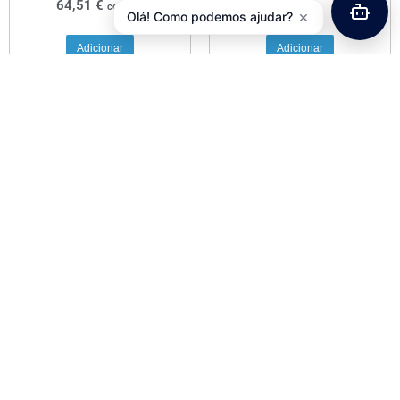
64,51
€
com IVA
×
Olá! Como podemos ajudar?
Adicionar
Adicionar
Abraçadeira Espigão Selim
Aperto de Selim Aluminio
Aluminío C/ Parafuso
Kalloy
31,8mm
3,63
€
com IVA
4,06
€
com IVA
Adicionar
Ver opções
Jogo Direção A-Head 1-1/8″
Alumínio Preto JD294