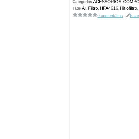
ACESSÓRIOS
COMPO
Categorias
,
Ar
Filtro
HFA4616
Hiflofiltro
Tags
,
,
,
,
0 comentários
Faze