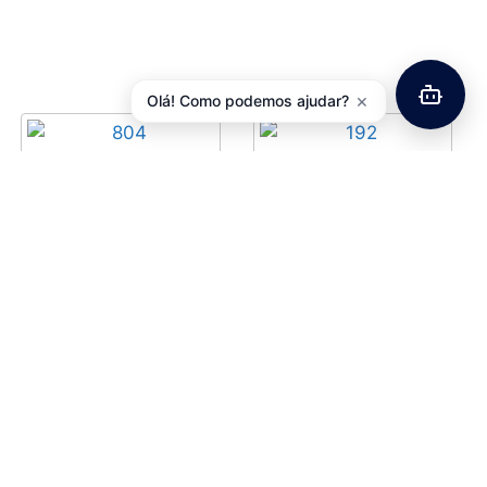
×
Olá! Como podemos ajudar?
Abraçadeira Espigão
Aperto de Selim
Selim Aluminío C/
Aluminio Kalloy
Aperto Rápido
3,63
€
com IVA
31,8/34,9mm
5,78
€
com IVA
Ver opções
Ver opções