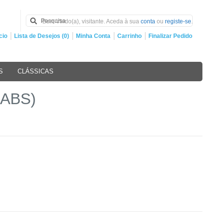
Bem Vindo(a), visitante. Aceda à sua
conta
ou
registe-se
.
cio
Lista de Desejos (0)
Minha Conta
Carrinho
Finalizar Pedido
S
CLÁSSICAS
(ABS)