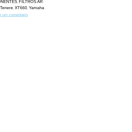
NENTES
FILTROS AR
,
Tenere
XT660
Yamaha
,
,
r um comentário