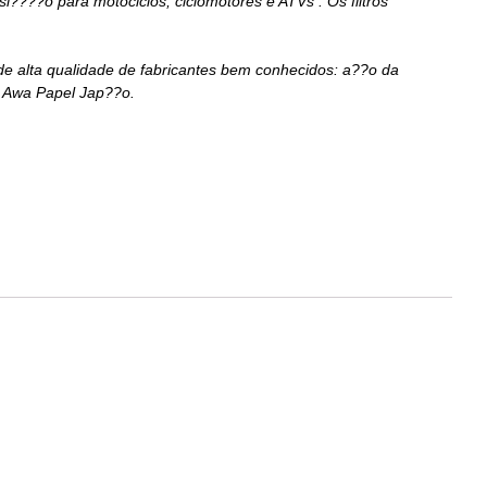
????o para motociclos, ciclomotores e ATVs . Os filtros
is de alta qualidade de fabricantes bem conhecidos: a??o da
e Awa Papel Jap??o.