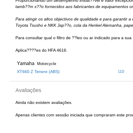
Proporcionando um desempenho imbat??vel e valor excepcional,
tamb??m s??o fornecidos aos fabricantes de equipamentos or
Para atingir os altos objectivos de qualidade e para garantir a
Toyota Tsusho e NKK Jap??o, cola da Henkel Alemanha, papel d
Para consultar qual o filtro de ??leo ou ar indicado para a sua 
Aplica????es do HFA 4616:
Yamaha
Motorcycle
XT660 Z Tenere (ABS)
11D
Avaliações
Ainda não existem avaliações.
Apenas clientes com sessão iniciada que compraram este pro