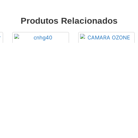
Produtos Relacionados
Corrente SHIMANO
Acera 6/7/8V CN-HG40 –
Camara de ar OZONE
112 Elos
700 x 28/35 AV
10,85
€
com IVA
3,00
€
com IVA
Adicionar
Adicionar