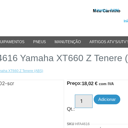
Meu Carrinho
0 iten(s) - 0.00€
Iní
UIPAMENTOS
PNEUS
MANUTENÇÃO
ARTIGOS ATV’S/UTV’
 4616 Yamaha XT660 Z Tenere 
amaha XT660 Z Tenere (ABS)
Preço:
18,02
€
com IVA
Adicionar
Qt.:
SKU
HFA4616