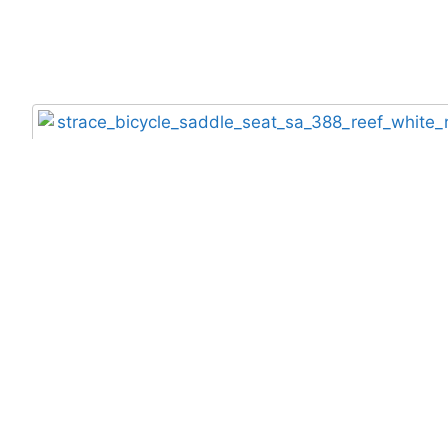
Selim STRACE SA 388 Reef Branco
29,90
€
com IVA
Adicionar