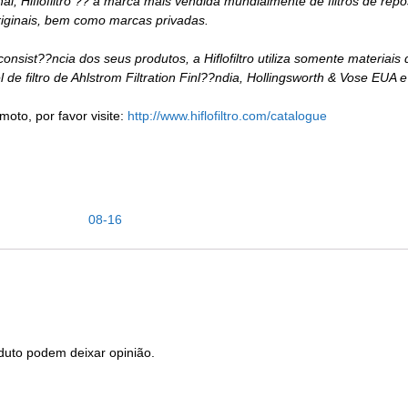
 Hiflofiltro ?? a marca mais vendida mundialmente de filtros de reposi
iginais, bem como marcas privadas.
 consist??ncia dos seus produtos, a Hiflofiltro utiliza somente materia
e filtro de Ahlstrom Filtration Finl??ndia, Hollingsworth & Vose EUA 
moto, por favor visite:
http://www.hiflofiltro.com/catalogue
08-16
duto podem deixar opinião.