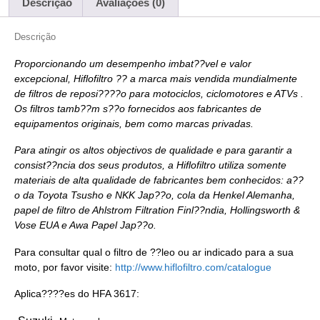
Descrição
Avaliações (0)
Descrição
Proporcionando um desempenho imbat??vel e valor
excepcional, Hiflofiltro ?? a marca mais vendida mundialmente
de filtros de reposi????o para motociclos, ciclomotores e ATVs .
Os filtros tamb??m s??o fornecidos aos fabricantes de
equipamentos originais, bem como marcas privadas.
Para atingir os altos objectivos de qualidade e para garantir a
consist??ncia dos seus produtos, a Hiflofiltro utiliza somente
materiais de alta qualidade de fabricantes bem conhecidos: a??
o da Toyota Tsusho e NKK Jap??o, cola da Henkel Alemanha,
papel de filtro de Ahlstrom Filtration Finl??ndia, Hollingsworth &
Vose EUA e Awa Papel Jap??o.
Para consultar qual o filtro de ??leo ou ar indicado para a sua
moto, por favor visite:
http://www.hiflofiltro.com/catalogue
Aplica????es do HFA 3617: