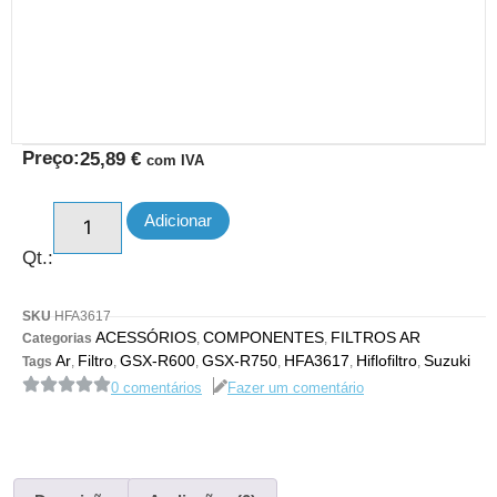
Preço:
25,89
€
com IVA
Adicionar
Qt.:
SKU
HFA3617
ACESSÓRIOS
COMPONENTES
FILTROS AR
Categorias
,
,
Ar
Filtro
GSX-R600
GSX-R750
HFA3617
Hiflofiltro
Suzuki
Tags
,
,
,
,
,
,
0 comentários
Fazer um comentário