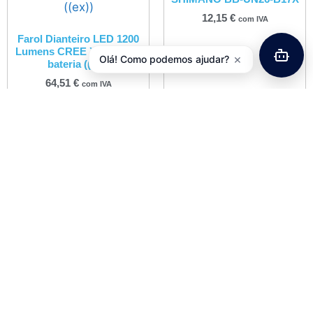
12,15
€
com IVA
Farol Dianteiro LED 1200
Lumens CREE XML-T60 +
×
Olá! Como podemos ajudar?
bateria ((ex))
64,51
€
com IVA
Adicionar
Adicionar
Tampa Direção FSA 1-1/8″
Jogo Direção A-Head 1-1/8″
Pro Carbono
Alumínio Preto JD294
27,06
€
16,85
€
com IVA
com IVA
Adicionar
Adicionar