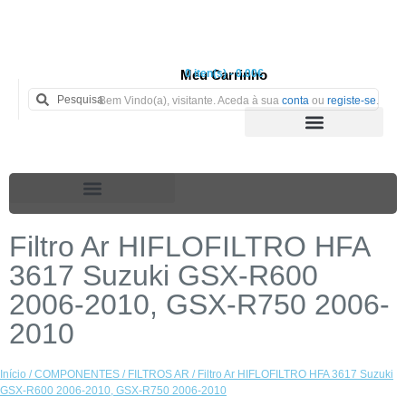
Meu Carrinho
0 iten(s) - 0.00€
Bem Vindo(a), visitante. Aceda à sua
conta
ou
registe-se
.
Filtro Ar HIFLOFILTRO HFA
3617 Suzuki GSX-R600
2006-2010, GSX-R750 2006-
2010
Início
/
COMPONENTES
/
FILTROS AR
/ Filtro Ar HIFLOFILTRO HFA 3617 Suzuki
GSX-R600 2006-2010, GSX-R750 2006-2010