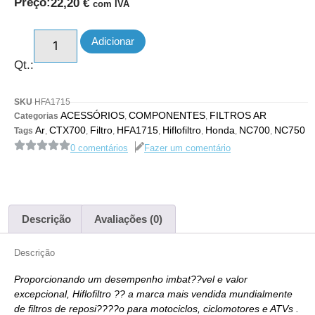
Preço:
22,20
€
com IVA
Adicionar
Qt.:
SKU
HFA1715
ACESSÓRIOS
COMPONENTES
FILTROS AR
Categorias
,
,
Ar
CTX700
Filtro
HFA1715
Hiflofiltro
Honda
NC700
NC750
Tags
,
,
,
,
,
,
,
0 comentários
Fazer um comentário
Descrição
Avaliações (0)
Descrição
Proporcionando um desempenho imbat??vel e valor
excepcional, Hiflofiltro ?? a marca mais vendida mundialmente
de filtros de reposi????o para motociclos, ciclomotores e ATVs .