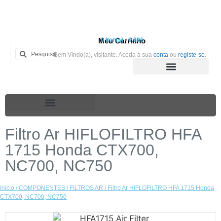
Meu Carrinho
0 iten(s) - 0.00€
Bem Vindo(a), visitante. Aceda à sua
conta
ou
registe-se
.
Filtro Ar HIFLOFILTRO HFA
1715 Honda CTX700,
NC700, NC750
Início
/
COMPONENTES
/
FILTROS AR
/ Filtro Ar HIFLOFILTRO HFA 1715 Honda
CTX700, NC700, NC750