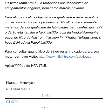
Os filtros tamb??m s??o fornecidos aos fabricantes de
equipamentos originais, bem como marcas privadas.
Para atingir os altos objectivos de qualidade e para garantir a
consist??ncia dos seus produtos, a Hiflofiltro utiliza somente
materiais de alta qualidade de fabricantes bem conhecidos: a??
o da Toyota Tsusho e NKK Jap??o, cola da Henkel Alemanha,
papel de filtro de Ahlstrom Filtration Finl??ndia, Hollingsworth &
Vose EUA e Awa Papel Jap??o.
Para consultar qual o filtro de ??leo ou ar indicado para a sua
moto, por favor visite:
http://www.hiflofiltro.com/catalogue
Aplica????es do HFA 1715:
Honda
Motorcycle
670 NM4 Vultus
15-16
CTX700
14-16