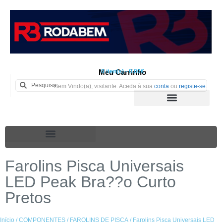
Meu Carrinho
0 iten(s) - 0.00€
Bem Vindo(a), visitante. Aceda à sua
conta
ou
registe-se
.
Farolins Pisca Universais
LED Peak Bra??o Curto
Pretos
Início
/
COMPONENTES
/
FAROLINS DE PISCA
/ Farolins Pisca Universais LED