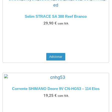
Selim STRACE SA 388 Reef Branco
29,90
€
com IVA
Adicionar
Corrente SHIMANO Deore 9V CN-HG53 – 114 Elos
19,25
€
com IVA