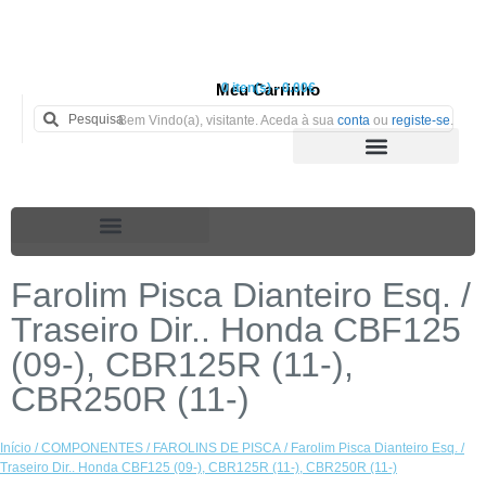
Meu Carrinho
0 iten(s) - 0.00€
Bem Vindo(a), visitante. Aceda à sua
conta
ou
registe-se
.
Farolim Pisca Dianteiro Esq. /
Traseiro Dir.. Honda CBF125
(09-), CBR125R (11-),
CBR250R (11-)
Início
/
COMPONENTES
/
FAROLINS DE PISCA
/ Farolim Pisca Dianteiro Esq. /
Traseiro Dir.. Honda CBF125 (09-), CBR125R (11-), CBR250R (11-)