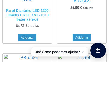
M360SGS
25,90
€
com IVA
Farol Dianteiro LED 1200
Lumens CREE XML-T60 +
bateria ((ex))
64,51
€
com IVA
Adicionar
Adicionar
×
Olá! Como podemos ajudar?
Movimento Pedaleiro
Jogo Direção A-Head 1-1/8″
SHIMANO BB-UN26-B22B
Alumínio Preto JD294
12,95
€
16,85
€
com IVA
com IVA
Adicionar
Adicionar