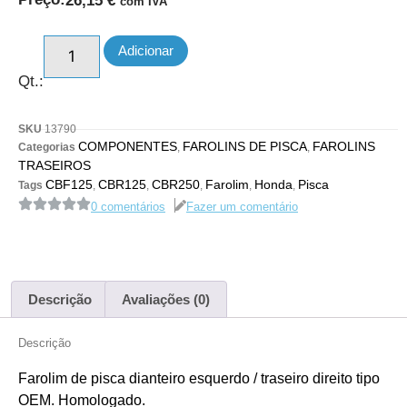
26,15
€
com IVA
Adicionar
Qt.:
SKU
13790
COMPONENTES
FAROLINS DE PISCA
FAROLINS
Categorias
,
,
TRASEIROS
CBF125
CBR125
CBR250
Farolim
Honda
Pisca
Tags
,
,
,
,
,
0 comentários
Fazer um comentário
Descrição
Avaliações (0)
Descrição
Farolim de pisca dianteiro esquerdo / traseiro direito tipo
OEM. Homologado.