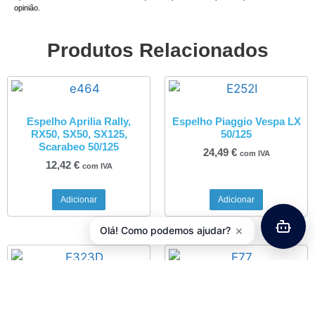
opinião.
Produtos Relacionados
Espelho Aprilia Rally,
Espelho Piaggio Vespa LX
RX50, SX50, SX125,
50/125
Scarabeo 50/125
24,49
€
com IVA
12,42
€
com IVA
Adicionar
Adicionar
×
Olá! Como podemos ajudar?
Espelho Piaggio X9 125 /
Espelho Universal
200 / 250
Redondo Cromado
M10x125