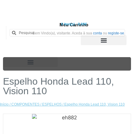
Meu Carrinho
0 iten(s) - 0.00€
Bem Vindo(a), visitante. Aceda à sua
conta
ou
registe-se
.
Espelho Honda Lead 110,
Vision 110
Início
/
COMPONENTES
/
ESPELHOS
/ Espelho Honda Lead 110, Vision 110