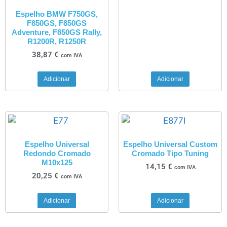
Espelho BMW F750GS,
F850GS, F850GS
Adventure, F850GS Rally,
R1200R, R1250R
38,87
€
com IVA
Adicionar
Adicionar
Espelho Universal
Espelho Universal Custom
Redondo Cromado
Cromado Tipo Tuning
M10x125
14,15
€
com IVA
20,25
€
com IVA
Adicionar
Adicionar