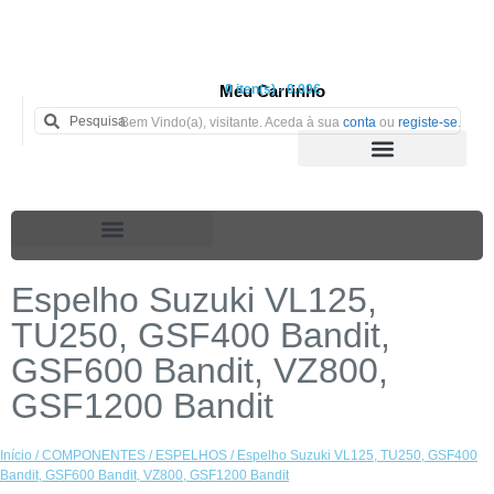
Meu Carrinho
0 iten(s) - 0.00€
Bem Vindo(a), visitante. Aceda à sua
conta
ou
registe-se
.
Espelho Suzuki VL125,
TU250, GSF400 Bandit,
GSF600 Bandit, VZ800,
GSF1200 Bandit
Início
/
COMPONENTES
/
ESPELHOS
/ Espelho Suzuki VL125, TU250, GSF400
Bandit, GSF600 Bandit, VZ800, GSF1200 Bandit