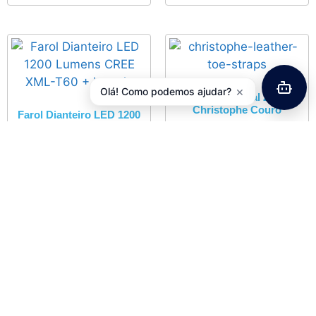
×
Olá! Como podemos ajudar?
Correias de Pedal Z??FAL
Christophe Couro
Farol Dianteiro LED 1200
Lumens CREE XML-T60 +
6,00
€
com IVA
bateria
52,45
€
com IVA
Adicionar
Adicionar
Bidão ZÉFAL Trekking 700
11,50
€
com IVA