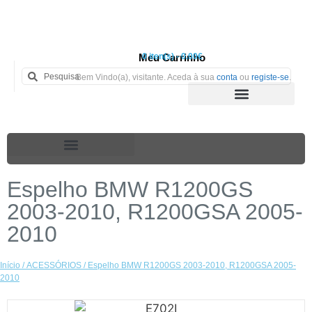
Meu Carrinho
0 iten(s) - 0.00€
Bem Vindo(a), visitante. Aceda à sua
conta
ou
registe-se
.
Espelho BMW R1200GS
2003-2010, R1200GSA 2005-
2010
Início
/
ACESSÓRIOS
/ Espelho BMW R1200GS 2003-2010, R1200GSA 2005-
2010