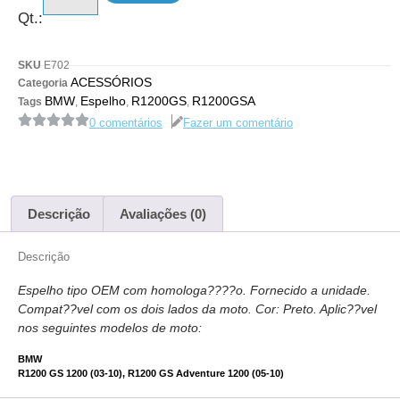
Qt.:
SKU
E702
ACESSÓRIOS
Categoria
BMW
Espelho
R1200GS
R1200GSA
Tags
,
,
,
0 comentários
Fazer um comentário
Descrição
Avaliações (0)
Descrição
Espelho tipo OEM com homologa????o. Fornecido a unidade.
Compat??vel com os dois lados da moto. Cor: Preto. Aplic??vel
nos seguintes modelos de moto:
BMW
R1200 GS 1200 (03-10), R1200 GS Adventure 1200 (05-10)