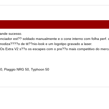
rande sucesso.
lenciador est?? soldado manualmente e o cone interno com folha per
nodiza????o de tit??nio-look e um logotipo gravado a laser.
s Extra V2 s??o os escapes com o pre??o mais competitivo do mercad
50, Piaggio NRG 50, Typhoon 50