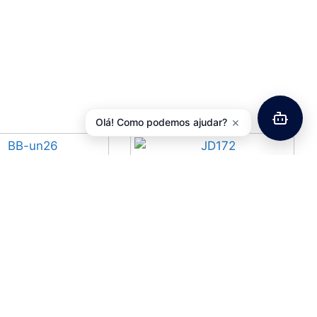
×
Olá! Como podemos ajudar?
mento Pedaleiro
Jogo Direção 1″ C/ Rosca
NO BB-UN26-B22B
Preto JD172
2,95
€
5,72
€
com IVA
com IVA
Adicionar
Adicionar