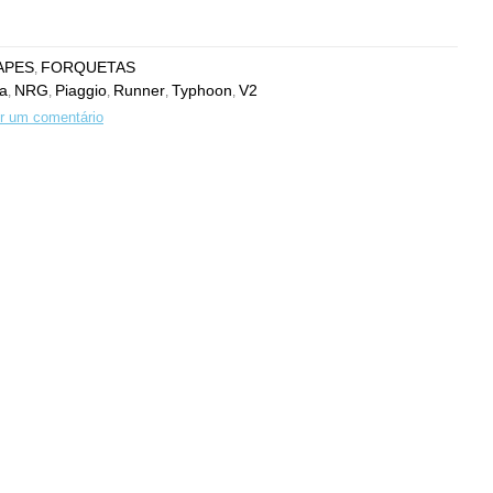
APES
FORQUETAS
,
ra
NRG
Piaggio
Runner
Typhoon
V2
,
,
,
,
,
r um comentário