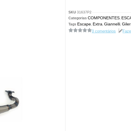
SKU
31637P2
COMPONENTES
ESC
Categorias
,
Escape
Extra
Giannelli
Gile
Tags
,
,
,
0 comentários
Faze