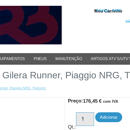
Meu Carrinho
0 iten(s) - 0.00€
Iní
UIPAMENTOS
PNEUS
MANUTENÇÃO
ARTIGOS ATV’S/UTV’
Gilera Runner, Piaggio NRG, 
unner, Piaggio NRG, Typhoon
Preço:
176,45
€
com IVA
Adicionar
Qt.: