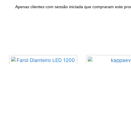
Apenas clientes com sessão iniciada que compraram este pro
Selim PROLOGO K
PAS T 2.0
66,20
€
com I
Farol Dianteiro LED 1200
Lumens CREE XML-T60 +
bateria ((ex))
64,51
€
com IVA
Adicionar
Adicionar