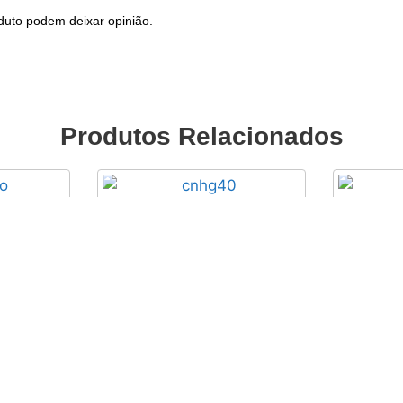
duto podem deixar opinião.
Produtos Relacionados
appa EVO
Corrente SHIMANO Acera
Movi
6/7/8V CN-HG40 – 112 Elos
SHIMA
10,85
€
1
VA
com IVA
Adicionar