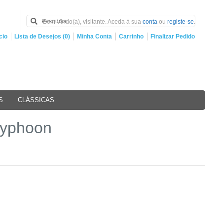
Bem Vindo(a), visitante. Aceda à sua
conta
ou
registe-se
.
cio
Lista de Desejos (0)
Minha Conta
Carrinho
Finalizar Pedido
S
CLÁSSICAS
Typhoon