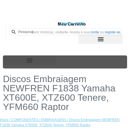
Meu Carrinho
0 iten(s) - 0.00€
Bem Vindo(a), visitante. Aceda à sua
conta
ou
registe-se
.
Discos Embraiagem
NEWFREN F1838 Yamaha
XT600E, XTZ600 Tenere,
YFM660 Raptor
Início
/
COMPONENTES
/
EMBRAIAGENS
/ Discos Embraiagem NEWFREN
F1838 Yamaha XT600E, XTZ600 Tenere, YFM660 Raptor