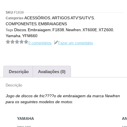
SKU
F1838
ACESSÓRIOS
ARTIGOS ATV'S/UTV'S
Categorias
,
,
COMPONENTES
EMBRAIAGENS
,
Discos
Embraiagem
F1838
Newfren
XT600E
XTZ600
Tags
,
,
,
,
,
,
Yamaha
YFM660
,
0 comentários
Fazer um comentário
Descrição
Avaliações (0)
Descrição
Jogo de discos de fric????o de embraiagem da marca Newfren
para os seguintes modelos de motos:
YAMAHA
A