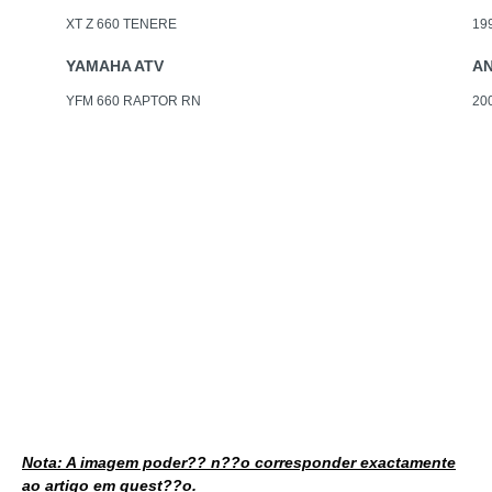
XT Z 660 TENERE
19
YAMAHA ATV
A
YFM 660 RAPTOR RN
20
Nota: A imagem poder?? n??o corresponder exactamente
ao artigo em quest??o.