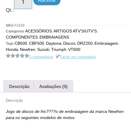
Adicionar
Qt.:
SKU
F1638
ACESSÓRIOS
ARTIGOS ATV'S/UTV'S
Categorias
,
,
COMPONENTES
EMBRAIAGENS
,
CB500
CBF500
Daytona
Discos
DRZ250
Embraiagem
Tags
,
,
,
,
,
,
Honda
Newfren
Suzuki
Triumph
VT600
,
,
,
,
0 comentários
Fazer um comentário
Descrição
Avaliações (0)
Descrição
Jogo de discos de fric????o de embraiagem da marca Newfren
para os seguintes modelos de motos: