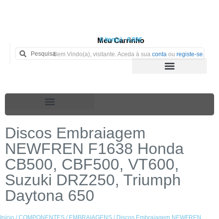
Meu Carrinho
0 iten(s) - 0.00€
Bem Vindo(a), visitante. Aceda à sua
conta
ou
registe-se
.
Discos Embraiagem
NEWFREN F1638 Honda
CB500, CBF500, VT600,
Suzuki DRZ250, Triumph
Daytona 650
Início
/
COMPONENTES
/
EMBRAIAGENS
/ Discos Embraiagem NEWFREN