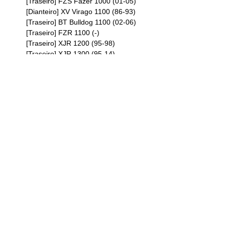
[Traseiro] FZS Fazer 1000 (01-05)
[Dianteiro] XV Virago 1100 (86-93)
[Traseiro] BT Bulldog 1100 (02-06)
[Traseiro] FZR 1100 (-)
[Traseiro] XJR 1200 (95-98)
[Traseiro] XJR 1300 (95-14)
[Traseiro] MT01 1670 (05-11)
Avaliações
Ainda não existem avaliações.
Apenas clientes com sessão iniciada que compraram este pro