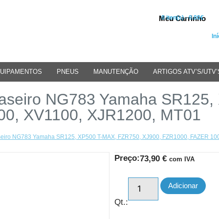
Meu Carrinho
0 iten(s) - 0.00€
Iní
UIPAMENTOS
PNEUS
MANUTENÇÃO
ARTIGOS ATV’S/UTV’
 Traseiro NG783 Yamaha SR125
00, XV1100, XJR1200, MT01
raseiro NG783 Yamaha SR125, XP500 T-MAX, FZR750, XJ900, FZR1000, FAZER 10
Preço:
73,90
€
com IVA
Adicionar
Qt.: