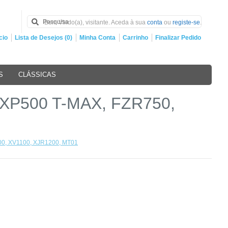
Bem Vindo(a), visitante. Aceda à sua
conta
ou
registe-se
.
cio
Lista de Desejos (0)
Minha Conta
Carrinho
Finalizar Pedido
S
CLÁSSICAS
, XP500 T-MAX, FZR750,
00, XV1100, XJR1200, MT01