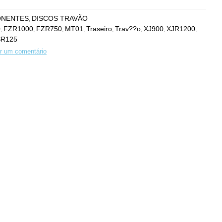
NENTES
DISCOS TRAVÃO
,
0
FZR1000
FZR750
MT01
Traseiro
Trav??o
XJ900
XJR1200
,
,
,
,
,
,
,
,
SR125
r um comentário