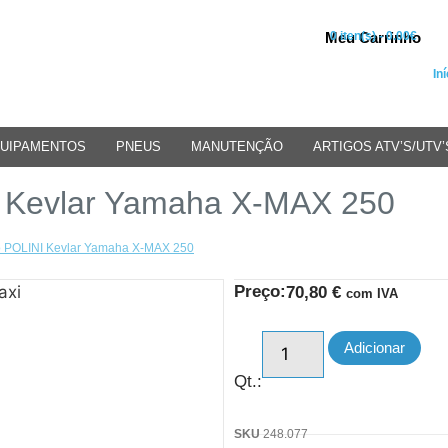
Meu Carrinho
0 iten(s) - 0.00€
Iní
UIPAMENTOS
PNEUS
MANUTENÇÃO
ARTIGOS ATV’S/UTV’
I Kevlar Yamaha X-MAX 250
o POLINI Kevlar Yamaha X-MAX 250
Preço:
70,80
€
com IVA
Adicionar
Qt.:
SKU
248.077