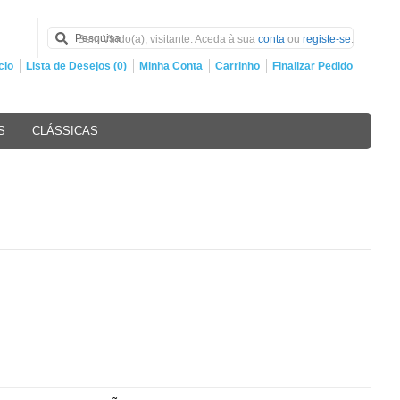
Bem Vindo(a), visitante. Aceda à sua
conta
ou
registe-se
.
cio
Lista de Desejos (0)
Minha Conta
Carrinho
Finalizar Pedido
S
CLÁSSICAS