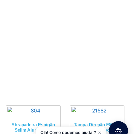
Abraçadeira Espigão
Tampa Direção FSA 1-
Selim Aluminío C/
1/8″ Pro Carbono
×
Olá! Como podemos ajudar?