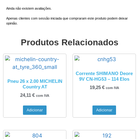
Ainda não existem avaliações.
Apenas clientes com sessão iniciada que compraram este produto podem deixar
opinião.
Produtos Relacionados
Corrente SHIMANO Deore
9V CN-HG53 – 114 Elos
Pneu 26 x 2.00 MICHELIN
Country AT
19,25
€
com IVA
24,11
€
com IVA
Adicionar
Adicionar