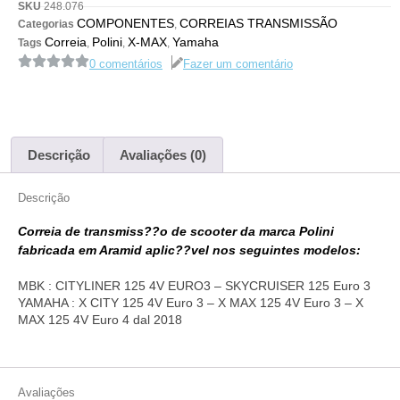
SKU
248.076
COMPONENTES
CORREIAS TRANSMISSÃO
Categorias
,
Correia
Polini
X-MAX
Yamaha
Tags
,
,
,
0 comentários
Fazer um comentário
Descrição
Avaliações (0)
Descrição
Correia de transmiss??o de scooter da marca Polini
fabricada em Aramid aplic??vel nos seguintes modelos:
MBK : CITYLINER 125 4V EURO3 – SKYCRUISER 125 Euro 3
YAMAHA : X CITY 125 4V Euro 3 – X MAX 125 4V Euro 3 – X
MAX 125 4V Euro 4 dal 2018
Avaliações