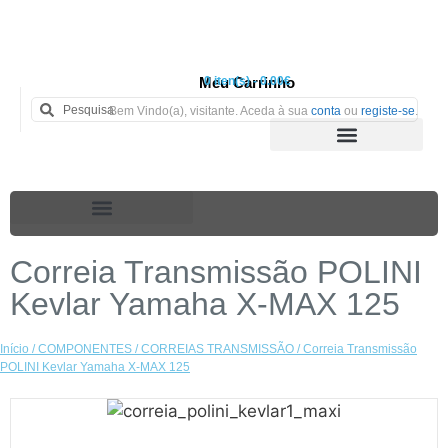
Meu Carrinho
0 iten(s) - 0.00€
Bem Vindo(a), visitante. Aceda à sua
conta
ou
registe-se
.
Correia Transmissão POLINI
Kevlar Yamaha X-MAX 125
Início
/
COMPONENTES
/
CORREIAS TRANSMISSÃO
/ Correia Transmissão
POLINI Kevlar Yamaha X-MAX 125