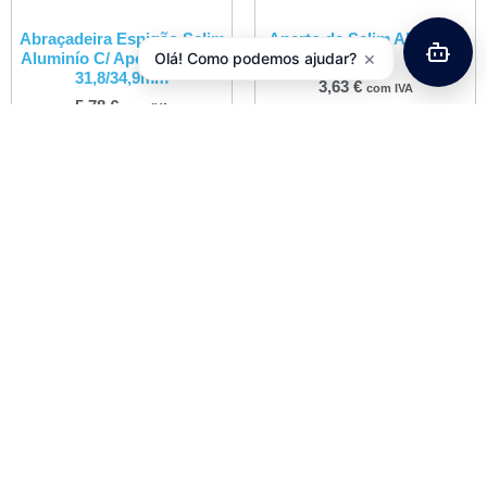
Abraçadeira Espigão Selim
Aperto de Selim Aluminio
×
Aluminío C/ Aperto Rápido
Kalloy
Olá! Como podemos ajudar?
31,8/34,9mm
3,63
€
com IVA
5,78
€
com IVA
Ver opções
Ver opções
Jogo Direção 1″ C/ Rosca
Cromado JD194
5,54
€
com IVA
Adicionar