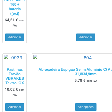
T60 +
bateria
((ex))
64,51
€
com
IVA
Adicionar
Adicionar
Pastilhas
Abraçadeira Espigão Selim Aluminío C/ A
Travão
31,8/34,9mm
VBRAKES
5,78
€
com IVA
Tektro IOX
10,02
€
com
IVA
Adicionar
Ver opções