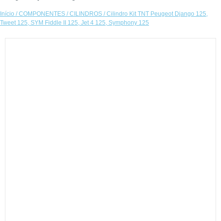
Início
/
COMPONENTES
/
CILINDROS
/ Cilindro Kit TNT Peugeot Django 125,
Tweet 125, SYM Fiddle II 125, Jet 4 125, Symphony 125