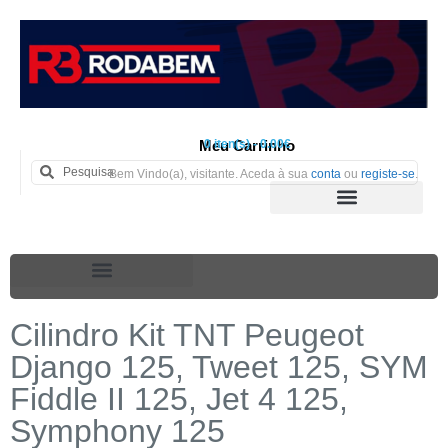
Meu Carrinho
0 iten(s) - 0.00€
Bem Vindo(a), visitante. Aceda à sua
conta
ou
registe-se
.
Cilindro Kit TNT Peugeot
Django 125, Tweet 125, SYM
Fiddle II 125, Jet 4 125,
Symphony 125