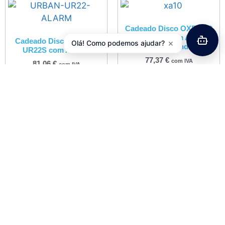
Cadeado Disco OXFORD
Quartz XA10 com Alarme e
Cadeado Disco URBAN
×
Olá! Como podemos ajudar?
Lock Reminder
UR22S com Alarme
77,37
€
com IVA
81,06
€
com IVA
Adicionar
Adicionar
Disco Trav??o Traseiro
NG312 Honda NSR50, NS-
1, VFR400
46,99
€
com IVA
Adicionar