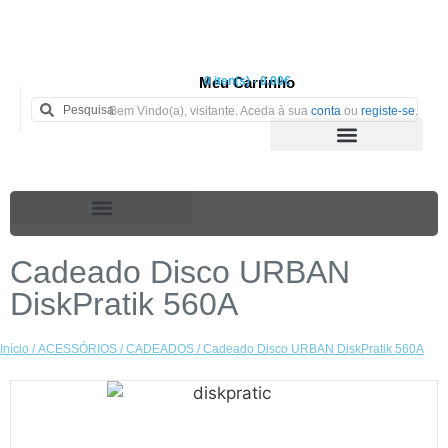
Meu Carrinho
0 iten(s) - 0.00€
Bem Vindo(a), visitante. Aceda à sua
conta
ou
registe-se
.
Cadeado Disco URBAN
DiskPratik 560A
Início
/
ACESSÓRIOS
/
CADEADOS
/ Cadeado Disco URBAN DiskPratik 560A