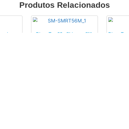
Produtos Relacionados
aseiro
Disco Trav??o Shimano SM-
Disco Tra
BF500,
RT56S 160mm 6 Furos
Yamah
Hornet,
12,49
€
3
com IVA
 CBF1000
VA
Adicionar
to
Extras
os
Lista de Marcas
s
Comprar Vale Presente