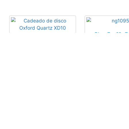
Disco Trav??o Tr
NG1095 Honda C
CBF600, CB600F 
Cadeado de disco Oxford
CBR600F (11-13),
Quartz XD10 amarelo/preto
68,50
€
com I
30,26
€
com IVA
Adicionar
Adicionar
Informações
Atendimen
Informações de Envios e Formas de Pagamento
Contacte-n
Quem Somos
Devoluçõe