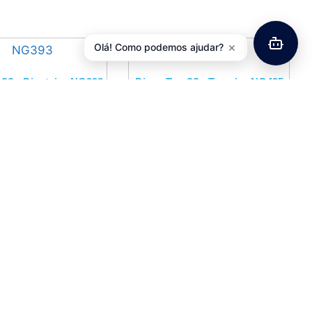
×
Olá! Como podemos ajudar?
v??o Dianteiro NG393
Disco Trav??o Traseiro NG495
a BW’S, YFM400
Yamaha YFM350 Warrior
1990/2004
4,45
€
com IVA
64,40
€
com IVA
Adicionar
Adicionar
Minha Conta
Minha Conta
Histórico de Pedidos