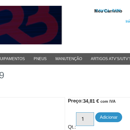
Meu Carrinho
0 iten(s) - 0.00€
Iní
UIPAMENTOS
PNEUS
MANUTENÇÃO
ARTIGOS ATV’S/UTV’
9
Preço:
34,81
€
com IVA
Adicionar
Qt.: