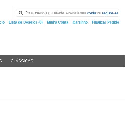
Bem Vindo(a), visitante. Aceda à sua
conta
ou
registe-se
.
cio
Lista de Desejos (0)
Minha Conta
Carrinho
Finalizar Pedido
S
CLÁSSICAS