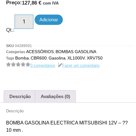
Preço:
127,86
€
com IVA
Adicionar
Qt.:
SKU
04289591
ACESSÓRIOS
BOMBAS GASOLINA
Categorias
,
Bomba
CBR600
Gasolina
XL1000V
XRV750
Tags
,
,
,
,
0 comentários
Fazer um comentário
Descrição
Avaliações (0)
Descrição
BOMBA GASOLINA ELECTRICA MITSUBISHI 12V – ??
10 mm .