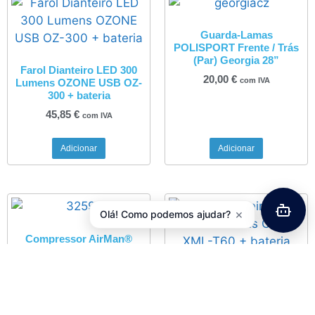
Guarda-Lamas
POLISPORT Frente / Trás
(Par) Georgia 28”
Farol Dianteiro LED 300
20,00
€
com IVA
Lumens OZONE USB OZ-
300 + bateria
45,85
€
com IVA
Adicionar
Adicionar
×
Olá! Como podemos ajudar?
Compressor AirMan®
TOUR (c/ ligação a
isqueiro)
Farol Dianteiro LED 1200
42,25
€
com IVA
Lumens CREE XML-T60 +
bateria