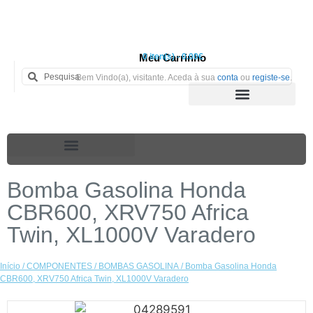
Meu Carrinho
0 iten(s) - 0.00€
Bem Vindo(a), visitante. Aceda à sua
conta
ou
registe-se
.
Bomba Gasolina Honda
CBR600, XRV750 Africa
Twin, XL1000V Varadero
Início
/
COMPONENTES
/
BOMBAS GASOLINA
/ Bomba Gasolina Honda
CBR600, XRV750 Africa Twin, XL1000V Varadero