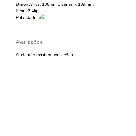
Dimens??es:
135mm x 75mm x 139mm
.
Peso: 2.4kg
Polaridade:
Avaliações
Ainda não existem avaliações.
Apenas clientes com sessão iniciada que compraram este pro