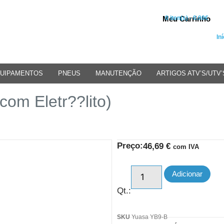
Meu Carrinho
0 iten(s) - 0.00€
Iní
UIPAMENTOS
PNEUS
MANUTENÇÃO
ARTIGOS ATV’S/UTV’
om Eletr??lito)
Preço:
46,69
€
com IVA
Adicionar
Qt.:
SKU
Yuasa YB9-B