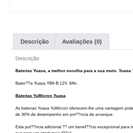
Descrição
Avaliações (0)
Descrição
Baterias Yuasa, a melhor escolha para a sua moto. Yuas
Bater??a Yuasa YB9-B
12V. 9Ah.
Baterias
YuMicron
Yuasa
As baterias Yuasa YuMicron oferecem-lhe uma vantagem podero
de 30% de desempenho em pot??ncia de arranque.
Esta pot??ncia adicional ?? um benef??cio excepcional para
nus para um ‘start’ mais f??cil.