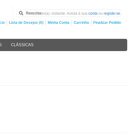
Bem Vindo(a), visitante. Aceda à sua
conta
ou
registe-se
.
cio
Lista de Desejos (0)
Minha Conta
Carrinho
Finalizar Pedido
S
CLÁSSICAS