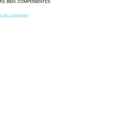
AS
BMX
COMPONENTES
,
,
r um comentário