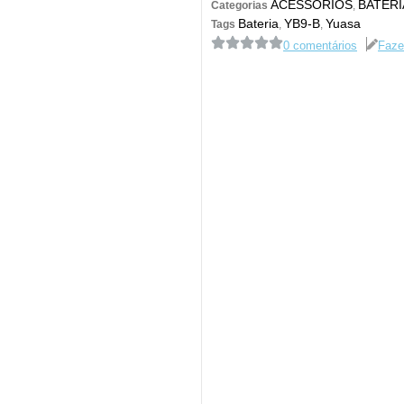
ACESSÓRIOS
BATERI
Categorias
,
Bateria
YB9-B
Yuasa
Tags
,
,
0 comentários
Faze