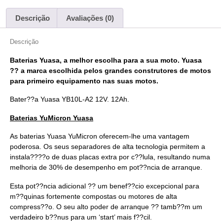
Descrição
Avaliações (0)
Descrição
Baterias Yuasa, a melhor escolha para a sua moto. Yuasa
?? a marca escolhida pelos grandes construtores de motos
para primeiro equipamento nas suas motos.
Bater??a Yuasa
YB10L-A2
12V. 12Ah.
Baterias
YuMicron
Yuasa
As baterias Yuasa YuMicron oferecem-lhe uma vantagem
poderosa. Os seus separadores de alta tecnologia permitem a
instala????o de duas placas extra por c??lula, resultando numa
melhoria de 30% de desempenho em pot??ncia de arranque.
Esta pot??ncia adicional ?? um benef??cio excepcional para
m??quinas fortemente compostas ou motores de alta
compress??o. O seu alto poder de arranque ?? tamb??m um
verdadeiro b??nus para um ‘start’ mais f??cil.