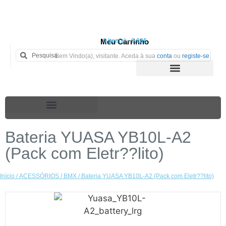
Meu Carrinho
0 iten(s) - 0.00€
Bem Vindo(a), visitante. Aceda à sua
conta
ou
registe-se
.
Bateria YUASA YB10L-A2
(Pack com Eletr??lito)
Início
/
ACESSÓRIOS
/
BMX
/ Bateria YUASA YB10L-A2 (Pack com Eletr??lito)