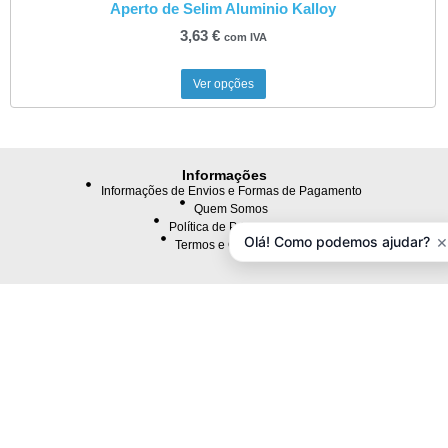
Aperto de Selim Aluminio Kalloy
3,63
€
com IVA
Ver opções
Informações
Informações de Envios e Formas de Pagamento
Quem Somos
Política de Privacidade
×
Olá! Como podemos ajudar?
Termos e Condições
Atendimento
Contacte-nos
Devoluções
Mapa da Loja
Extras
Lista de Marcas
Comprar Vale Presente