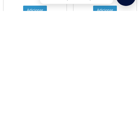
Adicionar
Adicionar
Correias de Pedal Z??FAL
Christophe Couro
6,00
€
com IVA
Adicionar
Informações
Informações de Envios e Formas de Pagamento
Quem Somos
Política de Privacidade
Termos e Condições