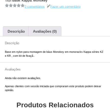
Base
Kappa
Monokey
Tags
,
,
0 comentários
Fazer um comentário
Descrição
Avaliações (0)
Descrição
Base em nylon para montagem de báus Monokey em monoracks Kappa séries KZ
e KR , com kit de fixaçã..
Avaliações
Ainda não existem avaliações.
Apenas clientes com sessão iniciada que compraram este produto podem deixar
opinião.
Produtos Relacionados