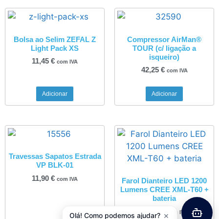
Bolsa ao Selim ZEFAL Z
Compressor AirMan®
Light Pack XS
TOUR (c/ ligação a
isqueiro)
11,45
€
com IVA
42,25
€
com IVA
Adicionar
Adicionar
Travessas Sapatos Estrada
VP BLK-01
11,90
€
com IVA
Farol Dianteiro LED 1200
Lumens CREE XML-T60 +
bateria
52,45
€
com IVA
×
Olá! Como podemos ajudar?