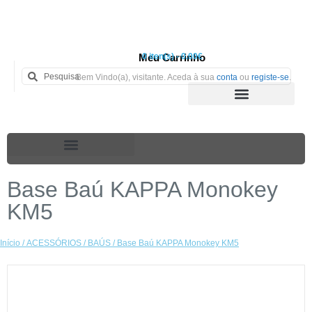
Meu Carrinho
0 iten(s) - 0.00€
Bem Vindo(a), visitante. Aceda à sua
conta
ou
registe-se
.
Base Baú KAPPA Monokey
KM5
Início
/
ACESSÓRIOS
/
BAÚS
/ Base Baú KAPPA Monokey KM5