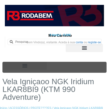
Meu Carrinho
0 iten(s) - 0.00€
Bem Vindo(a), visitante. Aceda à sua
conta
ou
registe-se
.
Vela Igniçaoo NGK Iridium
LKAR8BI9 (KTM 990
Adventure)
Início
/
ACESSÓRIOS
/
PROTE????ES
/ Vela Igniçaoo NGK Iridium LKAR8BI9