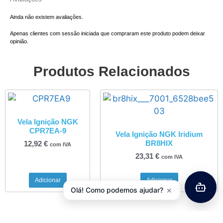
Ainda não existem avaliações.
Apenas clientes com sessão iniciada que compraram este produto podem deixar
opinião.
Produtos Relacionados
Vela Ignição NGK
CPR7EA-9
Vela Ignição NGK Iridium
BR8HIX
12,92
€
com IVA
23,31
€
com IVA
Adicionar
Adicionar
×
Olá! Como podemos ajudar?