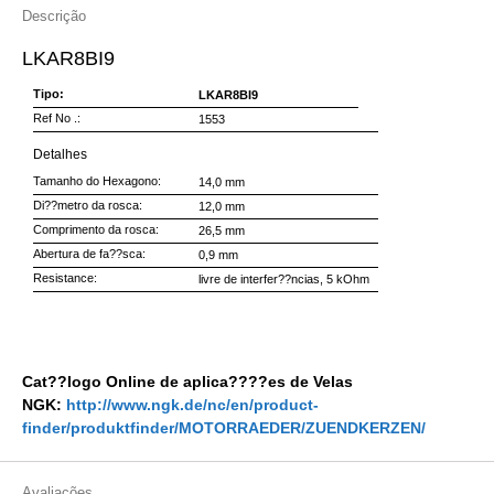
Descrição
LKAR8BI9
Tipo:
LKAR8BI9
Ref No .:
1553
Detalhes
Tamanho do Hexagono:
14,0 mm
Di??metro da rosca:
12,0 mm
Comprimento da rosca:
26,5 mm
Abertura de fa??sca:
0,9 mm
Resistance:
livre de interfer??ncias, 5 kOhm
Cat??logo Online de aplica????es de Velas
NGK:
http://www.ngk.de/nc/en/product-
finder/produktfinder/MOTORRAEDER/ZUENDKERZEN/
Avaliações