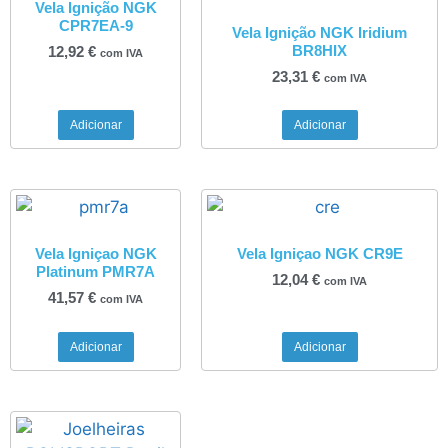
Vela Ignição NGK
CPR7EA-9
Vela Ignição NGK Iridium
BR8HIX
12,92
€
com IVA
23,31
€
com IVA
Adicionar
Adicionar
Vela Igniçao NGK
Vela Igniçao NGK CR9E
Platinum PMR7A
12,04
€
com IVA
41,57
€
com IVA
Adicionar
Adicionar