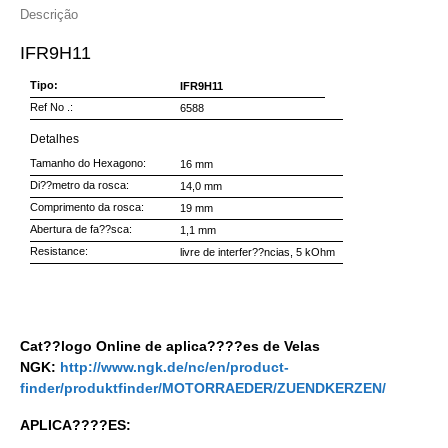
Descrição
IFR9H11
Tipo:
IFR9H11
Ref No .:
6588
Detalhes
Tamanho do Hexagono:
16 mm
Di??metro da rosca:
14,0 mm
Comprimento da rosca:
19 mm
Abertura de fa??sca:
1,1 mm
Resistance:
livre de interfer??ncias, 5 kOhm
Cat??logo Online de aplica????es de Velas
NGK:
http://www.ngk.de/nc/en/product-
finder/produktfinder/MOTORRAEDER/ZUENDKERZEN/
APLICA????ES: