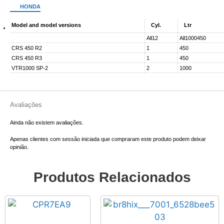
HONDA
Model and model versions
Cyl.
Ltr
All12
All1000450
CRS 450 R2
1
450
CRS 450 R3
1
450
VTR1000 SP-2
2
1000
Avaliações
Ainda não existem avaliações.
Apenas clientes com sessão iniciada que compraram este produto podem deixar
opinião.
Produtos Relacionados