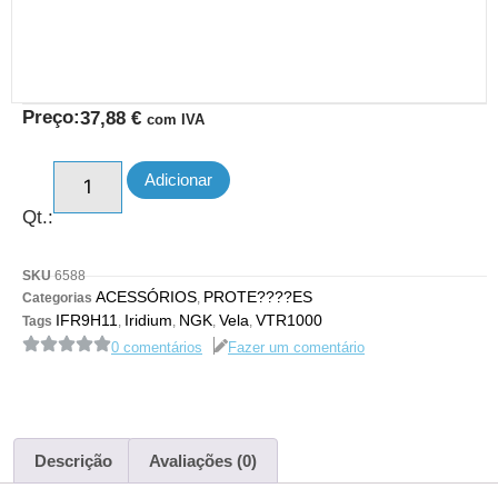
Preço:
37,88
€
com IVA
Adicionar
Qt.:
SKU
6588
ACESSÓRIOS
PROTE????ES
Categorias
,
IFR9H11
Iridium
NGK
Vela
VTR1000
Tags
,
,
,
,
0 comentários
Fazer um comentário
Descrição
Avaliações (0)