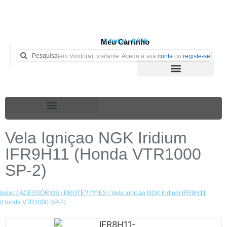
Meu Carrinho
0 iten(s) - 0.00€
Bem Vindo(a), visitante. Aceda à sua
conta
ou
registe-se
.
Vela Igniçao NGK Iridium
IFR9H11 (Honda VTR1000
SP-2)
Início
/
ACESSÓRIOS
/
PROTE????ES
/ Vela Igniçao NGK Iridium IFR9H11
(Honda VTR1000 SP-2)