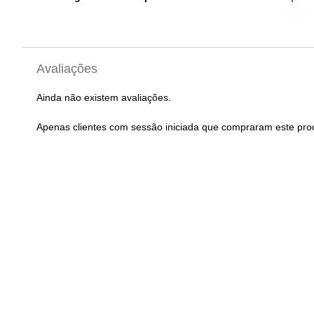
Avaliações
Ainda não existem avaliações.
Apenas clientes com sessão iniciada que compraram este pro
Vela Igniçao NGK B6HS
Vela Ignição NGK 