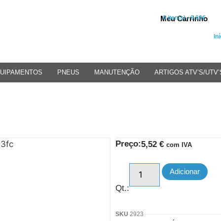
Meu Carrinho
0 iten(s) - 0.00€
Iní
UIPAMENTOS
PNEUS
MANUTENÇÃO
ARTIGOS ATV’S/UTV’
Preço:
5,52
€
com IVA
Adicionar
Qt.:
SKU
2923