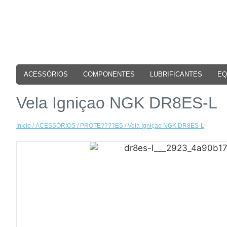
ACESSÓRIOS
COMPONENTES
LUBRIFICANTES
EQ
Vela Igniçao NGK DR8ES-L
Início
/
ACESSÓRIOS
/
PROTE????ES
/ Vela Igniçao NGK DR8ES-L