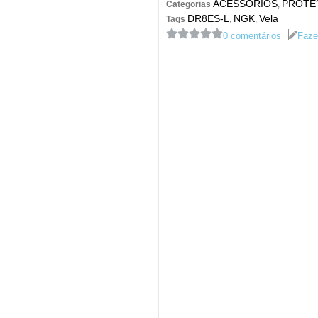
ACESSÓRIOS
PROTE
Categorias
,
DR8ES-L
NGK
Vela
Tags
,
,
0 comentários
Faze