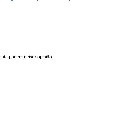
duto podem deixar opinião.
Produtos Relacionados
Vela Igniçãoo NGK CR8EB
Vela I
Iridium
12,28
€
com IVA