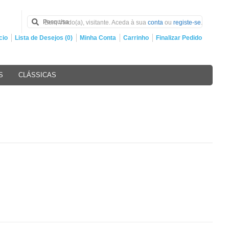
Bem Vindo(a), visitante. Aceda à sua
conta
ou
registe-se
.
cio
Lista de Desejos (0)
Minha Conta
Carrinho
Finalizar Pedido
S
CLÁSSICAS