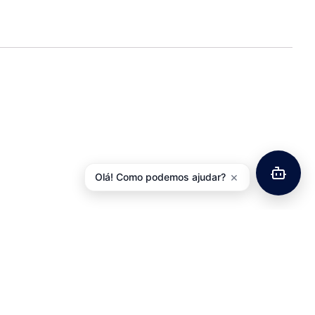
×
Olá! Como podemos ajudar?
gniçao NGK Iridium
CR9EIA-9
Joelheiras POLISPORT Devil