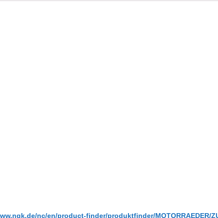
/www.ngk.de/nc/en/product-finder/produktfinder/MOTORRAEDER