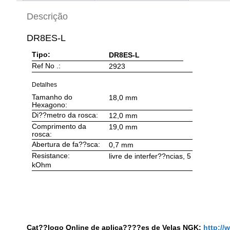
Descrição
DR8ES-L
Tipo:
DR8ES-L
Ref No .:
2923
Detalhes
Tamanho do
18,0 mm
Hexagono:
Di??metro da rosca:
12,0 mm
Comprimento da
19,0 mm
rosca:
Abertura de fa??sca:
0,7 mm
Resistance:
livre de interfer??ncias, 5
kOhm
Cat??logo Online de aplica????es de Velas NGK:
http:/