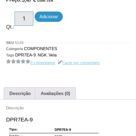
5,47
€
com IVA
Adicionar
Qt.:
SKU
5129
COMPONENTES
Categoria
DPR7EA-9
NGK
Vela
Tags
,
,
0 comentários
Fazer um comentário
Descrição
Avaliações (0)
Descrição
DPR7EA-9
Tipo:
DPR7EA-9