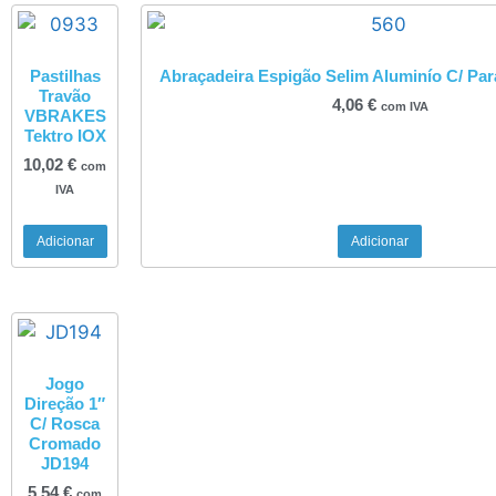
Pastilhas
Abraçadeira Espigão Selim Aluminío C/ Pa
Travão
4,06
€
com IVA
VBRAKES
Tektro IOX
10,02
€
com
IVA
Adicionar
Adicionar
Jogo
Direção 1″
C/ Rosca
Cromado
JD194
5,54
€
com