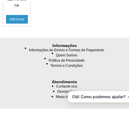
IVA
Adicionar
Informações
Informações de Envios e Formas de Pagamento
Quem Somos
Política de Privacidade
Termos e Condições
Atendimento
Contacte-nos
Devoluções
Olá! Como podemos ajudar?
Mapa da Loja
Extras
Lista de Marcas
Comprar Vale Presente
Programa de Filiados