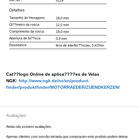
Ref No .:
5129
Detalhes
Tamanho do Hexagono:
18,0 mm
Di??metro da rosca:
12,0 mm
Comprimento da rosca:
19,0 mm
Abertura de fa??sca:
0,9 mm
Resistance:
livre de interfer??ncias, 5 kOhm
Cat??logo Online de aplica????es de Velas
NGK:
http://www.ngk.de/nc/en/product-
finder/produktfinder/MOTORRAEDER/ZUENDKERZEN/
Avaliações
Ainda não existem avaliações.
Apenas clientes com sessão iniciada que compraram este produto podem deixar