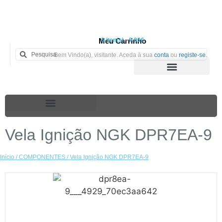
Meu Carrinho
0 iten(s) - 0.00€
Bem Vindo(a), visitante. Aceda à sua
conta
ou
registe-se
.
Vela Ignição NGK DPR7EA-9
Início
/
COMPONENTES
/ Vela Ignição NGK DPR7EA-9