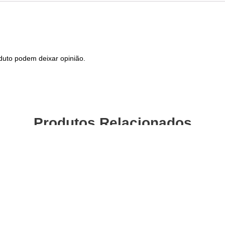
duto podem deixar opinião.
Produtos Relacionados
Iridium
Vela Igniçao NGK MAR8B-JDS
(BMW R1200GS, R1200R,
Vela Ig
R1200RT)
VA
22,14
€
com IVA