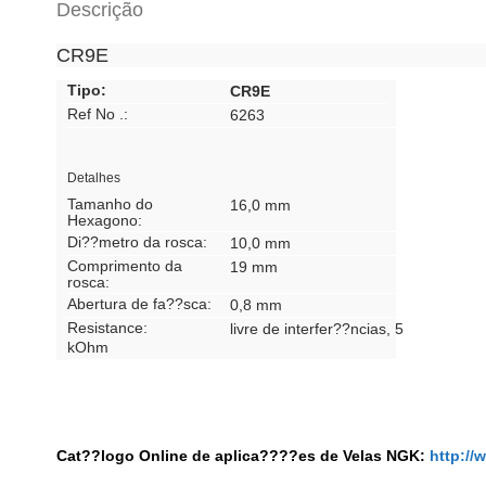
Descrição
CR9E
Tipo:
CR9E
Ref No .:
6263
Detalhes
Tamanho do
16,0 mm
Hexagono:
Di??metro da rosca:
10,0 mm
Comprimento da
19 mm
rosca:
Abertura de fa??sca:
0,8 mm
Resistance:
livre de interfer??ncias, 5
kOhm
Cat??logo Online de aplica????es de Velas NGK:
http:/