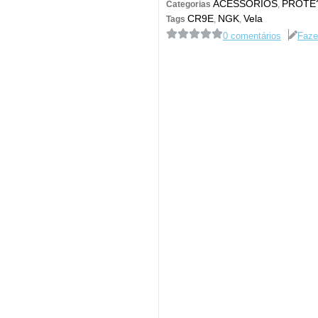
ACESSÓRIOS
PROTE
Categorias
,
CR9E
NGK
Vela
Tags
,
,
0 comentários
Faze