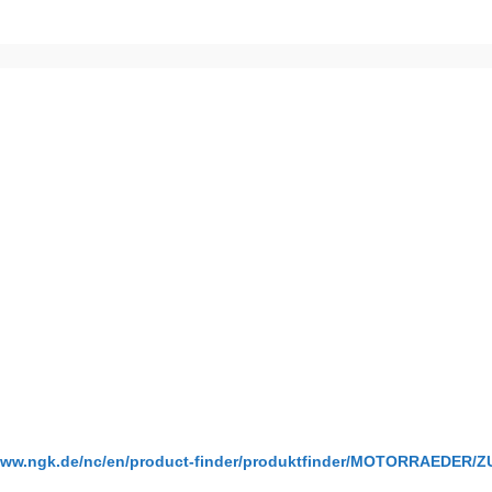
/www.ngk.de/nc/en/product-finder/produktfinder/MOTORRAEDER