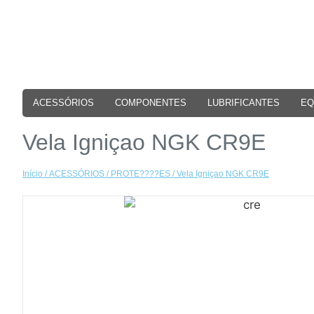
ACESSÓRIOS
COMPONENTES
LUBRIFICANTES
EQ
Vela Igniçao NGK CR9E
Início
/
ACESSÓRIOS
/
PROTE????ES
/ Vela Igniçao NGK CR9E