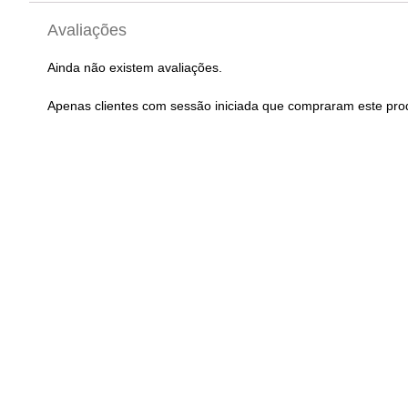
Avaliações
Ainda não existem avaliações.
Apenas clientes com sessão iniciada que compraram este pro
Vela Ignição NGK 
CR8EIX
Vela Igniçao NGK B8ES
22,20
€
com I
4,06
€
com IVA