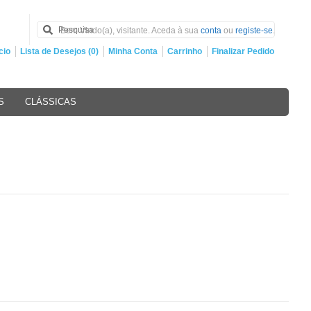
Bem Vindo(a), visitante. Aceda à sua
conta
ou
registe-se
.
cio
Lista de Desejos (0)
Minha Conta
Carrinho
Finalizar Pedido
S
CLÁSSICAS