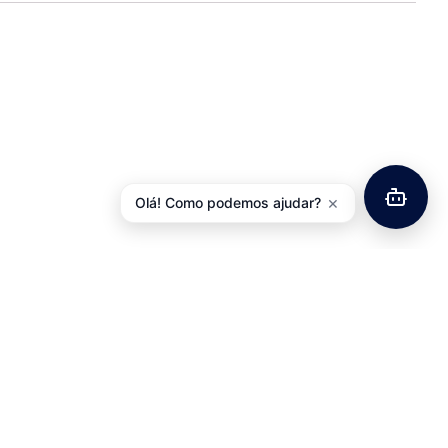
×
Olá! Como podemos ajudar?
Vela Ignição NGK CR8E
niçao NGK DPR8EA-9
12,48
€
com IVA
5,84
€
com IVA