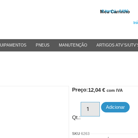
Meu Carrinho
0 iten(s) - 0.00€
Iní
UIPAMENTOS
PNEUS
MANUTENÇÃO
ARTIGOS ATV’S/UTV’
Preço:
12,04
€
com IVA
Adicionar
Qt.:
SKU
6263