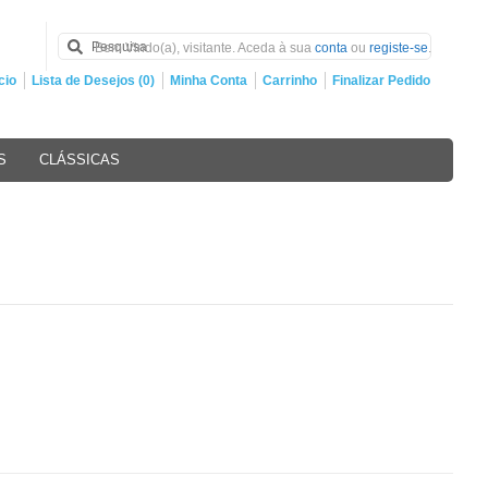
Bem Vindo(a), visitante. Aceda à sua
conta
ou
registe-se
.
cio
Lista de Desejos (0)
Minha Conta
Carrinho
Finalizar Pedido
S
CLÁSSICAS