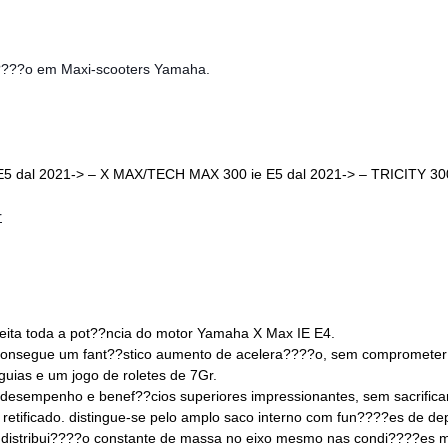
ca????o em Maxi-scooters Yamaha.
 E5 dal 2021-> – X MAX/TECH MAX 300 ie E5 dal 2021-> – TRICITY 300
r
eita toda a pot??ncia do motor Yamaha X Max IE E4.
onsegue um fant??stico aumento de acelera????o, sem comprometer 
uias e um jogo de roletes de 7Gr.
 desempenho e benef??cios superiores impressionantes, sem sacrificar
retificado. distingue-se pelo amplo saco interno com fun????es de de
 distribui????o constante de massa no eixo mesmo nas condi????es ma