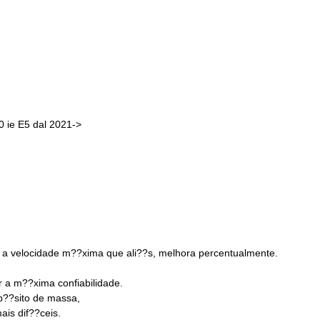
 ie E5 dal 2021->
a velocidade m??xima que ali??s, melhora percentualmente.
 a m??xima confiabilidade.
p??sito de massa,
is dif??ceis.