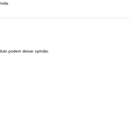
mida.
duto podem deixar opinião.
Produtos Relacionados
zagem
Guarda-Lamas POLISPORT
Trave
icicleta
Frente / Trás (Par) Georgia 28”
Estr
” Zincada