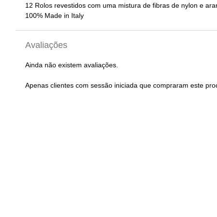
12 Rolos revestidos com uma mistura de fibras de nylon e ara
100% Made in Italy
Avaliações
Ainda não existem avaliações.
Apenas clientes com sessão iniciada que compraram este pro
Bomba de Ar PEP P?? Auto
Rodas Aprendi
(Estabilizadores) B
17,25
€
com IVA
Crian??a 16”/18”/20