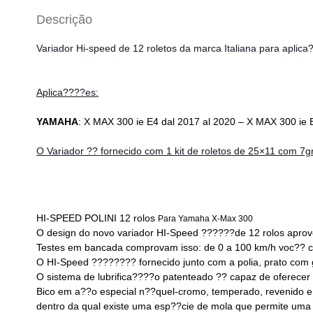
Descrição
Variador Hi-speed de 12 roletos da marca Italiana para apli
Aplica????es:
YAMAHA
: X MAX 300 ie E4 dal 2017 al 2020 – X MAX 300 ie
O Variador ?? fornecido com 1 kit de roletos de 25×11
com 7g
HI-SPEED POLINI 12 rolos
Para Yamaha X-Max 300
O design do novo variador HI-Speed ??????de 12 rolos aprov
Testes em bancada comprovam isso: de 0 a 100 km/h voc?? c
O HI-Speed ???????? fornecido junto com a polia, prato com g
O sistema de lubrifica????o patenteado ?? capaz de oferecer
Bico em a??o especial n??quel-cromo, temperado, revenido e 
dentro da qual existe uma esp??cie de mola que permite uma