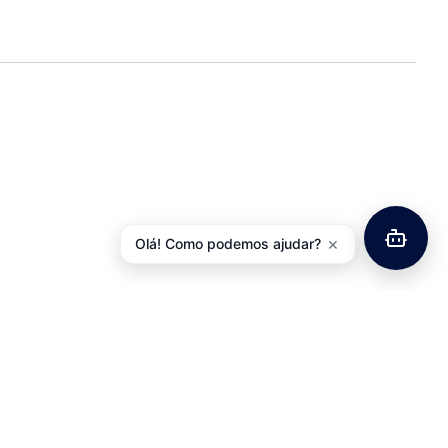
×
Olá! Como podemos ajudar?
ssas Mistas MTB /
Farol Dianteiro TORCH High
ada Wellgo RC8
Beamer White 3