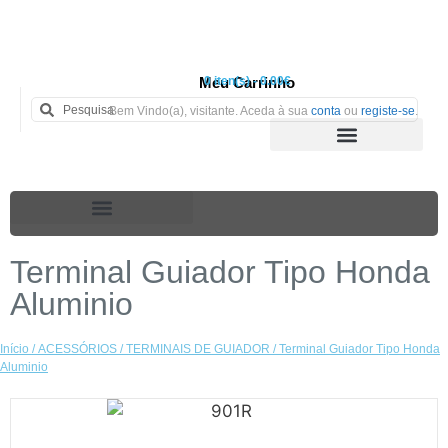
Meu Carrinho
0 iten(s) - 0.00€
Bem Vindo(a), visitante. Aceda à sua
conta
ou
registe-se
.
Terminal Guiador Tipo Honda
Aluminio
Início
/
ACESSÓRIOS
/
TERMINAIS DE GUIADOR
/ Terminal Guiador Tipo Honda
Aluminio