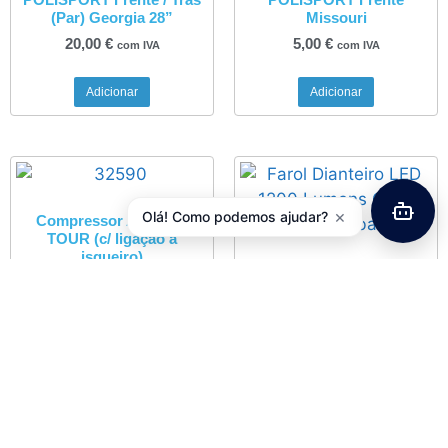
(Par) Georgia 28”
Missouri
20,00
€
5,00
€
com IVA
com IVA
Adicionar
Adicionar
×
Olá! Como podemos ajudar?
Compressor AirMan®
TOUR (c/ ligação a
isqueiro)
Farol Dianteiro LED 1200
42,25
€
com IVA
Lumens CREE XML-T60 +
bateria
52,45
€
com IVA
Adicionar
Adicionar