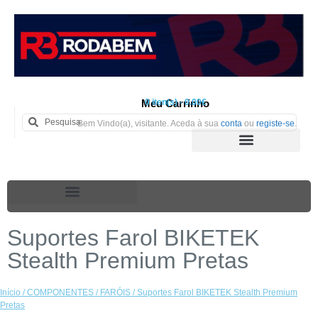
Meu Carrinho
0 iten(s) - 0.00€
Bem Vindo(a), visitante. Aceda à sua
conta
ou
registe-se
.
Suportes Farol BIKETEK
Stealth Premium Pretas
Início
/
COMPONENTES
/
FARÓIS
/ Suportes Farol BIKETEK Stealth Premium
Pretas