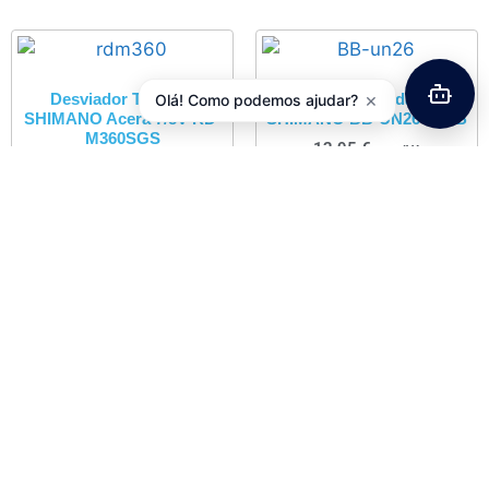
×
Desviador Traseiro
Movimento Pedaleiro
Olá! Como podemos ajudar?
SHIMANO Acera 7/8V RD-
SHIMANO BB-UN26-B22B
M360SGS
12,95
€
com IVA
25,90
€
com IVA
Adicionar
Adicionar
Jogo Direção 1″ C/ Rosca
Cromado JD194
5,54
€
com IVA
Adicionar