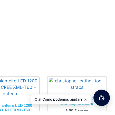
×
Correias de Pedal Z??FAL
Olá! Como podemos ajudar?
Christophe Couro
Dianteiro LED 1200
 CREE XML-T60 +
6,00
€
com IVA
bateria