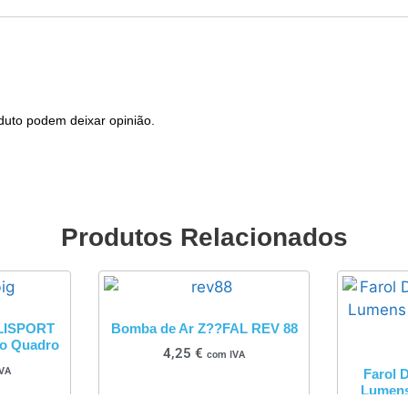
duto podem deixar opinião.
Produtos Relacionados
OLISPORT
Bomba de Ar Z??FAL REV 88
ao Quadro
4,25
€
com IVA
VA
Farol 
Lumens