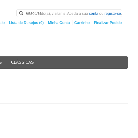
Bem Vindo(a), visitante. Aceda à sua
conta
ou
registe-se
.
cio
Lista de Desejos (0)
Minha Conta
Carrinho
Finalizar Pedido
S
CLÁSSICAS