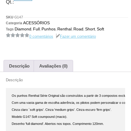
Qt.:
SKU
G147
ACESSÓRIOS
Categoria
Diamond
Full
Punhos
Renthal
Road
Short
Soft
Tags
,
,
,
,
,
,
0 comentários
Fazer um comentário
Descrição
Avaliações (0)
Descrição
Os punhos Renthal Série Original são construídos a partir de 3 compostos exclusivo
Com uma vasta gama de escolha aderência, os pilotos podem personalizar o control
Cinza claro ´soft grips'. Cinza 'medium grips'. Cinza escuro 'firm grips'.

Modelo G147 Soft coumpound (macio).

Desenho 'full diamond'. Abertos nos topos. Comprimento 120mm.