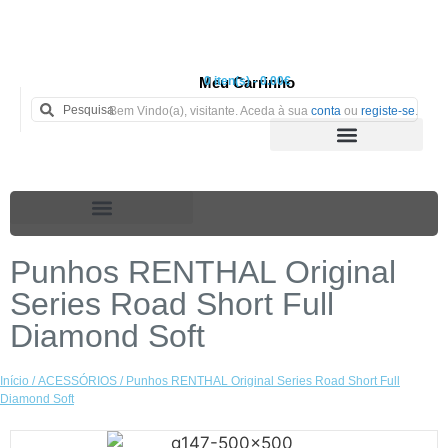
Meu Carrinho
0 iten(s) - 0.00€
Bem Vindo(a), visitante. Aceda à sua
conta
ou
registe-se
.
Punhos RENTHAL Original
Series Road Short Full
Diamond Soft
Início
/
ACESSÓRIOS
/ Punhos RENTHAL Original Series Road Short Full
Diamond Soft