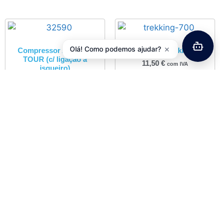
×
Olá! Como podemos ajudar?
Compressor AirMan®
Bidão ZÉFAL Trekking 700
TOUR (c/ ligação a
11,50
€
com IVA
isqueiro)
42,25
€
com IVA
Adicionar
Adicionar
Cesto Dianteiro
Desmontável Preto
13,90
€
com IVA
Adicionar