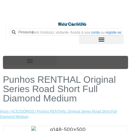
Meu Carrinho
0 iten(s) - 0.00€
Bem Vindo(a), visitante. Aceda à sua
conta
ou
registe-se
.
Punhos RENTHAL Original
Series Road Short Full
Diamond Medium
Início
/
ACESSÓRIOS
/ Punhos RENTHAL Original Series Road Short Full
Diamond Medium