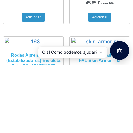
45,85
€
com IVA
Adicionar
Adicionar
×
Olá! Como podemos ajudar?
Rodas Aprendizagem
Protectores Quadro Z??
(Estabilizadores) Bicicleta
FAL Skin Armor – M
Crian??a 16”/18”/20”
13,00
€
com IVA
Zincada
9,23
€
com IVA
Adicionar
Adicionar