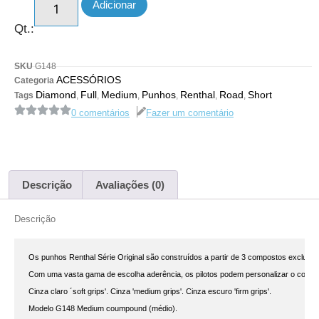
Adicionar
Qt.:
SKU
G148
ACESSÓRIOS
Categoria
Diamond
Full
Medium
Punhos
Renthal
Road
Short
Tags
,
,
,
,
,
,
0 comentários
Fazer um comentário
Descrição
Avaliações (0)
Descrição
Os punhos Renthal Série Original são construídos a partir de 3 compostos exclusivo
Com uma vasta gama de escolha aderência, os pilotos podem personalizar o control
Cinza claro ´soft grips'. Cinza 'medium grips'. Cinza escuro 'firm grips'.

Modelo G148 Medium coumpound (médio).
