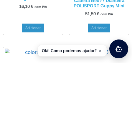
Cadeira Beb?? Dianteira
POLISPORT Guppy Mini
16,10
€
com IVA
51,50
€
com IVA
Adicionar
Adicionar
×
Olá! Como podemos ajudar?
Guarda-Lamas
Travessas Sapatos Estrada
POLISPORT Frente / Trás
VP BLK-01
(Par) Colorado
11,90
€
com IVA
5,90
€
com IVA
Adicionar
Adicionar