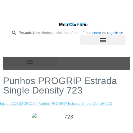
Meu Carrinho
0 iten(s) - 0.00€
Bem Vindo(a), visitante. Aceda à sua
conta
ou
registe-se
.
Punhos PROGRIP Estrada
Single Density 723
Início
/
ACESSÓRIOS
/ Punhos PROGRIP Estrada Single Density 723