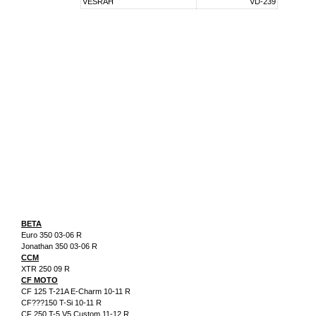
VESRAH
VD-239
BETA
Euro 350 03-06 R
Jonathan 350 03-06 R
CCM
XTR 250 09 R
CF MOTO
CF 125 T-21A E-Charm 10-11 R
CF???150 T-Si 10-11 R
CF 250 T-5 V5 Custom 11-12 R