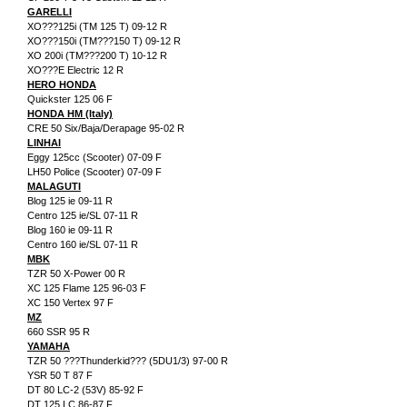
GARELLI
XO???125i (TM 125 T) 09-12 R
XO???150i (TM???150 T) 09-12 R
XO 200i (TM???200 T) 10-12 R
XO???E Electric 12 R
HERO HONDA
Quickster 125 06 F
HONDA HM (Italy)
CRE 50 Six/Baja/Derapage 95-02 R
LINHAI
Eggy 125cc (Scooter) 07-09 F
LH50 Police (Scooter) 07-09 F
MALAGUTI
Blog 125 ie 09-11 R
Centro 125 ie/SL 07-11 R
Blog 160 ie 09-11 R
Centro 160 ie/SL 07-11 R
MBK
TZR 50 X-Power 00 R
XC 125 Flame 125 96-03 F
XC 150 Vertex 97 F
MZ
660 SSR 95 R
YAMAHA
TZR 50 ???Thunderkid??? (5DU1/3) 97-00 R
YSR 50 T 87 F
DT 80 LC-2 (53V) 85-92 F
DT 125 LC 86-87 F