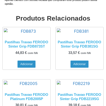
Apenas clientes com sessão iniciada que compraram este produto podem deixar
opinião.
Produtos Relacionados
Pastilhas Travao FERODO
Pastilhas Travao FERODO
Sinter Grip FDB873ST
Sinter Grip FDB381SG
44,83
€
33,57
€
com IVA
com IVA
Adicionar
Adicionar
Pastilhas Travao FERODO
Pastilhas Travao FERODO
Platinum FDB2005P
Sinter Grip FDB2219SG
30,81
€
39,18
€
com IVA
com IVA