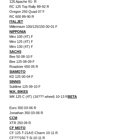
125 Apache 91- R
RC 125 Top Rally 89-92 R
Oregon 250 Quad 07 F
RC 600 89-90 R
ITALJET
Millennium 100/125/150 00-01 F
NIPPONIA
Miro 100 (4T) F
Miro 125 (4T) F
Miro 130 (4T) F
SACHS
Bee 50 08-10 F
Bee 125 08-09 F
Roadster 650 05 R
SIAMOTO
KD 125 00-04 F
SINNIS
Sublime 125 09-10 F
W.K. BIKES
WK 125 C (4T) (16??? wheel) 10-13 R
BETA
Euro 350 03-06 R
Jonathan 350 03-06 R
CCM
XTR 250 09 R
CF MOTO
CF 125 T-21A E-Charm 10-11 R
CF???150 T-Si 10-11 R