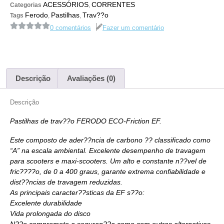
ACESSÓRIOS
CORRENTES
Categorias
,
Ferodo
Pastilhas
Trav??o
Tags
,
,
0 comentários
Fazer um comentário
Descrição
Avaliações (0)
Descrição
Pastilhas de trav??o FERODO
ECO-Friction EF
.
Este composto de ader??ncia de carbono ?? classificado como
“A” na escala ambiental. Excelente desempenho de travagem
para scooters e maxi-scooters. Um alto e constante n??vel de
fric????o, de 0 a 400 graus, garante extrema confiabilidade e
dist??ncias de travagem reduzidas.
As principais caracter??sticas da EF s??o:
Excelente durabilidade
Vida prolongada do disco
N??o compromete a seguran??a como com outras alternativas