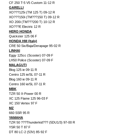
CF 250 T-5 V5 Custom 11-12 R
GARELLI
XO???125i (TM 125 T) 09-12 R
XO???150i (TM???150 T) 09-12 R
XO 200i (TM???200 T) 10-12 R
XO???E Electric 12 R
HERO HONDA
Quickster 125 06 F
HONDA HM (Italy)
CRE 50 Six/Baja/Derapage 95-02 R
LINHAI
Eggy 125cc (Scooter) 07-09 F
LH50 Police (Scooter) 07-09 F
MALAGUTI
Blog 125 ie 09-11 R
Centro 125 ie/SL 07-11 R
Blog 160 ie 09-11 R
Centro 160 ie/SL 07-11 R
MBK
TZR 50 X-Power 00 R
XC 125 Flame 125 96-03 F
XC 150 Vertex 97 F
MZ
660 SSR 95 R
YAMAHA
TZR 50 ???Thunderkid??? (5DU1/3) 97-00 R
YSR 50 T 87 F
DT 80 LC-2 (53V) 85-92 F