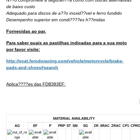
de baixo custo
Adequado para discos de a??o inoxid??vel e ferro fundido
Desempenho superior em condi????es h??midas
Fornecidas ao par.
Para saber quais as pastilhas indicadas para a sua moto
por favor visite:
http://ecat.ferodoracing.com/vehicle/motorcycle/brake-
pads-and-shoes#search
Aplica????es das FDB383EF:
MATERIAL AVAILABILITY
AG
EF
P
PRP
ST
SM
SG
ZR
XRAC
ZRAC
CP1
CPR