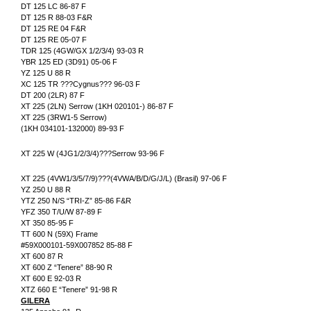
DT 125 LC 86-87 F
DT 125 R 88-03 F&R
DT 125 RE 04 F&R
DT 125 RE 05-07 F
TDR 125 (4GW/GX 1/2/3/4) 93-03 R
YBR 125 ED (3D91) 05-06 F
YZ 125 U 88 R
XC 125 TR ???Cygnus??? 96-03 F
DT 200 (2LR) 87 F
XT 225 (2LN) Serrow (1KH 020101-) 86-87 F
XT 225 (3RW1-5 Serrow)
(1KH 034101-132000) 89-93 F
XT 225 W (4JG1/2/3/4)???Serrow 93-96 F
XT 225 (4VW1/3/5/7/9)???(4VWA/B/D/G/J/L) (Brasil) 97-06 F
YZ 250 U 88 R
YTZ 250 N/S “TRI-Z” 85-86 F&R
YFZ 350 T/U/W 87-89 F
XT 350 85-95 F
TT 600 N (59X) Frame
#59X000101-59X007852 85-88 F
XT 600 87 R
XT 600 Z “Tenere” 88-90 R
XT 600 E 92-03 R
XTZ 660 E “Tenere” 91-98 R
GILERA