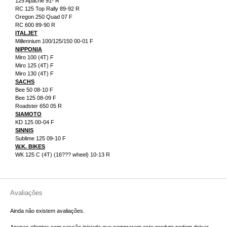
125 Apache 91- R
RC 125 Top Rally 89-92 R
Oregon 250 Quad 07 F
RC 600 89-90 R
ITALJET
Millennium 100/125/150 00-01 F
NIPPONIA
Miro 100 (4T) F
Miro 125 (4T) F
Miro 130 (4T) F
SACHS
Bee 50 08-10 F
Bee 125 08-09 F
Roadster 650 05 R
SIAMOTO
KD 125 00-04 F
SINNIS
Sublime 125 09-10 F
W.K. BIKES
WK 125 C (4T) (16??? wheel) 10-13 R
Avaliações
Ainda não existem avaliações.