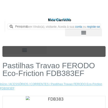
Meu Carrinho
0 iten(s) - 0.00€
Bem Vindo(a), visitante. Aceda à sua
conta
ou
registe-se
.
Pastilhas Travao FERODO
Eco-Friction FDB383EF
Início
/
ACESSÓRIOS
/
CORRENTES
/ Pastilhas Travao FERODO Eco-Friction
FDB383EF