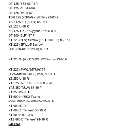
DT 125 R 88-03 F&R
DT 125 RE 04 F&R
DT 125 RE 05-07 F
TDR 125 (4GW/GX 1/2/3/4) 93-03 R
YBR 125 ED (3D91) 05-06 F
YZ 125 U 88 R
XC 125 TR ???Cygnus??? 96-03 F
DT 200 (2LR) 87 F
XT 225 (2LN) Serrow (1KH 020101-) 86-87 F
XT 225 (3RW1-5 Serrow)
(1KH 034101-132000) 89-93 F
XT 225 W (4JG1/2/3/4)???Serrow 93-96 F
XT 225 (4VW1/3/5/7/9)???
(4VWA/B/D/G/J/L) (Brasil) 97-06 F
YZ 250 U 88 R
YTZ 250 N/S “TRI-Z” 85-86 F&R
YFZ 350 T/U/W 87-89 F
XT 350 85-95 F
TT 600 N (59X) Frame
#59X000101-59X007852 85-88 F
XT 600 87 R
XT 600 Z “Tenere” 88-90 R
XT 600 E 92-03 R
XTZ 660 E “Tenere” 91-98 R
GILERA