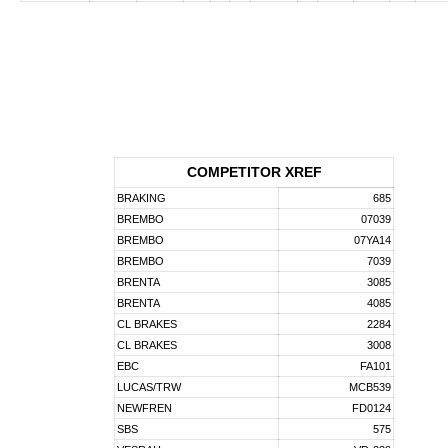
COMPETITOR XREF
BRAKING
685
BREMBO
07039
BREMBO
07YA14
BREMBO
7039
BRENTA
3085
BRENTA
4085
CL BRAKES
2284
CL BRAKES
3008
EBC
FA101
LUCAS/TRW
MCB539
NEWFREN
FD0124
SBS
575