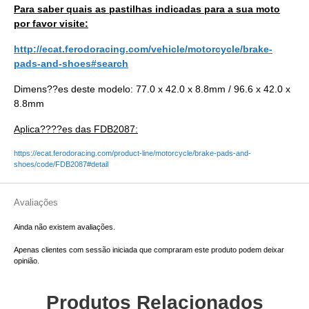
Para saber quais as pastilhas indicadas para a sua moto
por favor visite:
http://ecat.ferodoracing.com/vehicle/motorcycle/brake-
pads-and-shoes#search
Dimens??es deste modelo:
77.0 x 42.0 x 8.8mm / 96.6 x 42.0 x
8.8mm
Aplica????es das FDB2087:
https://ecat.ferodoracing.com/product-line/motorcycle/brake-pads-and-
shoes/code/FDB2087#detail
Avaliações
Ainda não existem avaliações.
Apenas clientes com sessão iniciada que compraram este produto podem deixar
opinião.
Produtos Relacionados