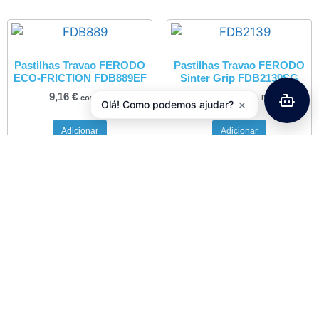
Pastilhas Travao FERODO
Pastilhas Travao FERODO
ECO-FRICTION FDB889EF
Sinter Grip FDB2139SG
9,16
€
31,92
€
com IVA
com IVA
×
Olá! Como podemos ajudar?
Adicionar
Adicionar
Pastilhas Travao FERODO
Pastilhas Travao FERODO
ECO-FRICTION FDB680EF
Sinter Grip FDB2219SG
Aprilia Rally, Honda X8R,
39,18
€
com IVA
Gilera Typhoon, Suzuki
Katana, Yamaha Aerox,
BWS, Neos
8,73
€
com IVA