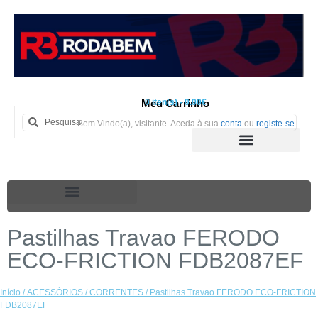
Meu Carrinho
0 iten(s) - 0.00€
Bem Vindo(a), visitante. Aceda à sua
conta
ou
registe-se
.
Pastilhas Travao FERODO
ECO-FRICTION FDB2087EF
Início
/
ACESSÓRIOS
/
CORRENTES
/ Pastilhas Travao FERODO ECO-FRICTION
FDB2087EF