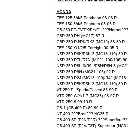
Modelo FA140.
Pastilhas para aplica
HONDA
FES 125 3/4/5 Pantheon 03-06 R
FES 150 3/4/5 Phantom 03-06 R
CB 250 FT/FV/FX/FY/F1 ???Hornet???
CBR 250 RH (MC17) 87 R
CBR 250 RJ/RK/RK2 (MC19) 88-89 R
FES 250 Y/1/2/5 Foreight 00-05 R
NSR 250 R6K/R6K-2 (MC18-110) 89 R
NSR 250 R7L/R7N (MC21-100/106) 90
NSR 250 R8L-3/R9L/R8N/R8N-3 (MC21
NSR 250 R9N (MC21-106) 92 R
NSR 250 R2J (MC18-100)/R4J (MC18-
NSR 250 R5K/R5K-2 (MC18-110) 89 R
VT 250 FL Spada/Castec 88-90 R
VTR 250 W/Y/1-7 (MC33) 98-07 R
VTR 250-9 09-10 R
CB-1 (CB 400 F) 89-90 R
NT 400 ???Bros??? NC25 R
CB 400 SF (F2N/F2R) ???Superfour??
CB 400 SF (F2V/F3T) Superfour (NC31