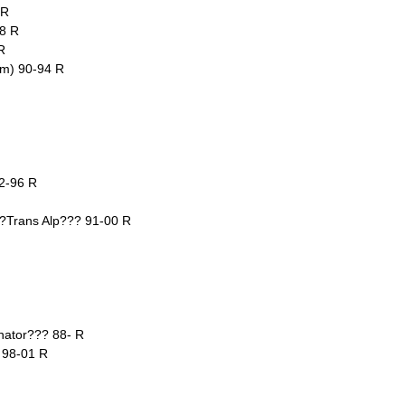
 R
98 R
R
m) 90-94 R
2-96 R
Trans Alp??? 91-00 R
nator??? 88- R
 98-01 R