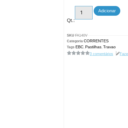
Adicionar
Qt.:
SKU
FA140V
CORRENTES
Categoria
EBC
Pastilhas
Travao
Tags
,
,
0 comentários
Faze