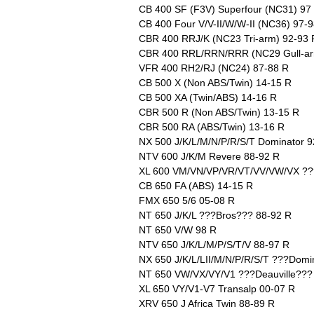
CB 400 SF (F3V) Superfour (NC31) 97
CB 400 Four V/V-II/W/W-II (NC36) 97-
CBR 400 RRJ/K (NC23 Tri-arm) 92-93 
CBR 400 RRL/RRN/RRR (NC29 Gull-ar
VFR 400 RH2/RJ (NC24) 87-88 R
CB 500 X (Non ABS/Twin) 14-15 R
CB 500 XA (Twin/ABS) 14-16 R
CBR 500 R (Non ABS/Twin) 13-15 R
CBR 500 RA (ABS/Twin) 13-16 R
NX 500 J/K/L/M/N/P/R/S/T Dominator 9
NTV 600 J/K/M Revere 88-92 R
XL 600 VM/VN/VP/VR/VT/VV/VW/VX ???
CB 650 FA (ABS) 14-15 R
FMX 650 5/6 05-08 R
NT 650 J/K/L ???Bros??? 88-92 R
NT 650 V/W 98 R
NTV 650 J/K/L/M/P/S/T/V 88-97 R
NX 650 J/K/L/LII/M/N/P/R/S/T ???Domi
NT 650 VW/VX/VY/V1 ???Deauville???
XL 650 VY/V1-V7 Transalp 00-07 R
XRV 650 J Africa Twin 88-89 R