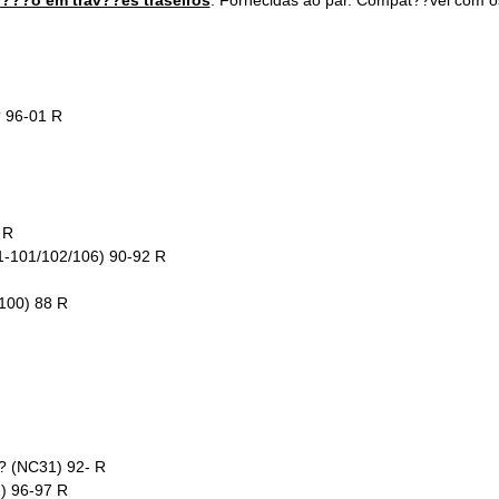
????o em trav??es traseiros
. Fornecidas ao par. Compat??vel com o
 96-01 R
 R
-101/102/106) 90-92 R
100) 88 R
? (NC31) 92- R
) 96-97 R