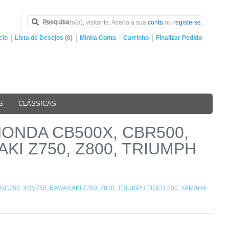
Bem Vindo(a), visitante. Aceda à sua
conta
ou
registe-se
.
cio
Lista de Desejos (0)
Minha Conta
Carrinho
Finalizar Pedido
S
CLÁSSICAS
HONDA CB500X, CBR500,
AKI Z750, Z800, TRIUMPH
 NC750, XRV750, KAWASAKI Z750, Z800, TRIUMPH TIGER 800, YAMAHA