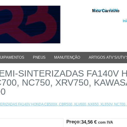
Meu Carrinho
0 iten(s) - 0.00€
Iní
UIPAMENTOS
PNEUS
MANUTENÇÃO
ARTIGOS ATV’S/UTV’
EMI-SINTERIZADAS FA140V 
C700, NC750, XRV750, KAWAS
00
ERIZADAS FA140V HONDA CB500X, CBR500, XLV600, NX650, XL650V, NC700,
Preço:
34,56
€
com IVA