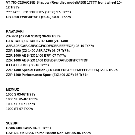
VT 750 C2SA/C25B Shadow (Rear disc model/ABS) 17??? front wheel 10-
12 Tr??s
???X4??? CB 1300 DCV (5C38) 97- Tr??s
CB 1300 FW/FX/FY/F1 (SC40) 98-01 Tr??s
KAWASAKI
ZX-7RR (ZX750 N1/N2) 96-99 Tr??s
GTR 1400 (ZG 1400 GTR 1400 (ZG 1400
A8F/A9F/CAF/CBF/CCF/CDF/CEF/EEF/EGF) 08-16 Tr??s
ZZR 1400 (ZX 1400 A6F/A7F) 06-07 Tr??s
ZZR 1400 ABS (ZX 1400 B7F) 07 Tr??s
ZZR 1400 ABS (ZX 1400 D8F/D9F/DAF/DBF/FCF/FDF
/FEF/FFF/HGF) 08-16 Tr??s
ZZR 1400 Special Edition (ZX 1400 FDFA/FEFA/FEFB/FFFA)12-16 Tr??s
ZZR 1400 Performance Sport (ZX1400 JGF) 16 Tr??s
MZ/MUZ
1000 S 03-07 Tr??s
1000 SF 05-07 Tr??s
1000 SFX 07 Tr??s
1000 ST 07 Tr??s
SUZUKI
GSXR 600 K4/K5 04-05 Tr??s
GSF 650 SK5/SK6 Faired Bandit Non ABS 05-06 Tr??s