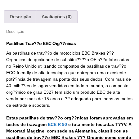
Descrição
Avaliações (0)
Descrição
Pastilhas Trav??o EBC Org??nicas
As pastilhas de trav??o de motociclos EBC Brakes ???
Organicas de qualidade de substitui????o OE s??o fabricadas
no Reino Unido utilizando compostos de pastilhas de trav??o
ECO friendly de alta tecnologia que entregam uma excelente
pot??ncia de travagem na ponta dos seus dedos. Com mais de
40 milh??es de jogos vendidos em todo o mundo, o composto
org??nico de grau E327 tem sido um produto EBC de alta
venda por mais de 15 anos e ?? adequado para todas as motos
de estrada e scooters.
Estas pastilhas de trav??o org??nicas foram aprovadas em
testes de travagem
ECE R 90
e totalmente testadas T??V. A
Motorrad Magzine, com sede na Alemanha, classificou as
pastilhas de trav??o EBC Brakes ??? Organic como sendo