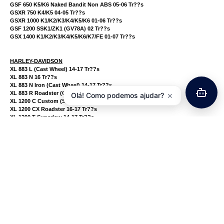
GSF 650 K5/K6 Naked Bandit Non ABS 05-06 Tr??s
GSXR 750 K4/K5 04-05 Tr??s
GSXR 1000 K1/K2/K3/K4/K5/K6 01-06 Tr??s
GSF 1200 SSK1/ZK1 (GV78A) 02 Tr??s
GSX 1400 K1/K2/K3/K4/K5/K6/K7/FE 01-07 Tr??s
HARLEY-DAVIDSON
XL 883 L (Cast Wheel) 14-17 Tr??s
XL 883 N 16 Tr??s
XL 883 N Iron (Cast Wheel) 14-17 Tr??s
XL 883 R Roadster (Cast Wheel) 14 Tr??s
×
Olá! Como podemos ajudar?
XL 1200 C Custom (Spoke Wheel) 14-17 Tr??s
XL 1200 CX Roadster 16-17 Tr??s
XL 1200 T Superlow 14-17 Tr??s
XL 1200 V Seven Two 14 Tr??s
XL 1200 X Forty Eight 14-17 Tr??s
Avaliações
Ainda não existem avaliações.
Apenas clientes com sessão iniciada que compraram este produto podem deixar
opinião.