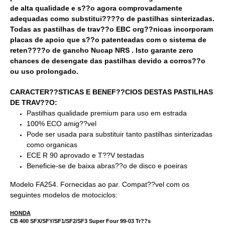
de alta qualidade e s??o agora comprovadamente
adequadas como substitui????o de pastilhas sinterizadas.
Todas as pastilhas de trav??o EBC org??nicas incorporam
placas de apoio que s??o patenteadas com o sistema de
reten????o de gancho Nucap NRS . Isto garante zero
chances de desengate das pastilhas devido a corros??o
ou uso prolongado.
CARACTER??STICAS E BENEF??CIOS DESTAS PASTILHAS
DE TRAV??O:
Pastilhas qualidade premium para uso em estrada
100% ECO amig??vel
Pode ser usada para substituir tanto pastilhas sinterizadas
como organicas
ECE R 90 aprovado e T??V testadas
Beneficie-se de baixa abras??o de disco e poeiras
Modelo FA254. Fornecidas ao par. Compat??vel com os
seguintes modelos de motociclos:
HONDA
CB 400 SFX/SFY/SF1/SF2/SF3 Super Four 99-03 Tr??s