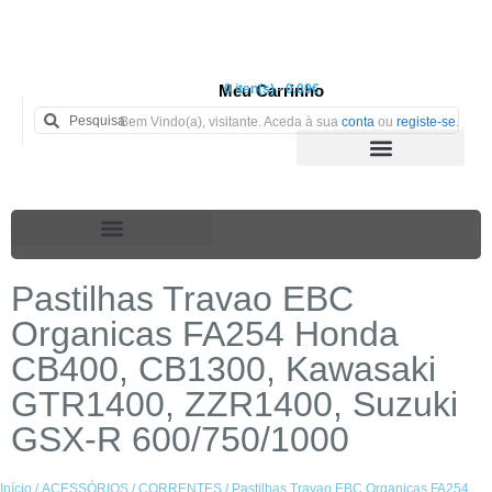
Meu Carrinho
0 iten(s) - 0.00€
Bem Vindo(a), visitante. Aceda à sua
conta
ou
registe-se
.
Pastilhas Travao EBC
Organicas FA254 Honda
CB400, CB1300, Kawasaki
GTR1400, ZZR1400, Suzuki
GSX-R 600/750/1000
Início
/
ACESSÓRIOS
/
CORRENTES
/ Pastilhas Travao EBC Organicas FA254