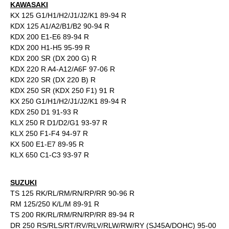
KAWASAKI
KX 125 G1/H1/H2/J1/J2/K1 89-94 R
KDX 125 A1/A2/B1/B2 90-94 R
KDX 200 E1-E6 89-94 R
KDX 200 H1-H5 95-99 R
KDX 200 SR (DX 200 G) R
KDX 220 R A4-A12/A6F 97-06 R
KDX 220 SR (DX 220 B) R
KDX 250 SR (KDX 250 F1) 91 R
KX 250 G1/H1/H2/J1/J2/K1 89-94 R
KDX 250 D1 91-93 R
KLX 250 R D1/D2/G1 93-97 R
KLX 250 F1-F4 94-97 R
KX 500 E1-E7 89-95 R
KLX 650 C1-C3 93-97 R
SUZUKI
TS 125 RK/RL/RM/RN/RP/RR 90-96 R
RM 125/250 K/L/M 89-91 R
TS 200 RK/RL/RM/RN/RP/RR 89-94 R
DR 250 RS/RLS/RT/RV/RLV/RLW/RW/RY (SJ45A/DOHC) 95-00