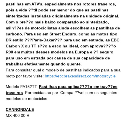
pastilhas em ATV’s, especialmente nos rotores traseiros,
pois a vida ??til pode ser menor do que as pastilhas
sinterizadas instaladas originalmente na unidade original.
Com o pre??o mais baixo comparado ao sinterizado,
milh??es de motociclistas ainda escolhem as pastilhas de
carbono. Para uso em Street Enduro, como as motos tipo
DR estilo ???Paris-Dakar??? para uso em estrada, as EBC
Carbon X ou TT s??o a escolha ideal, com aprova????o
R90 em muitos desses modelos na Europa e ?? seguro
para uso em estrada por causa de sua capacidade de
trabalhar efetivamente quando quente.
Para consultar qual o modelo de pastilhas indicados para a sua
moto por favor visite:
https://ebcbrakesdirect.com/motorcycle
Modelo FA152TT.
Pastilhas para aplica????o em trav??es
traseiros
. Fornecidas ao par. Compat??vel com os seguintes
modelos de motociclos:
CANNONDALE
MX 400 00 R