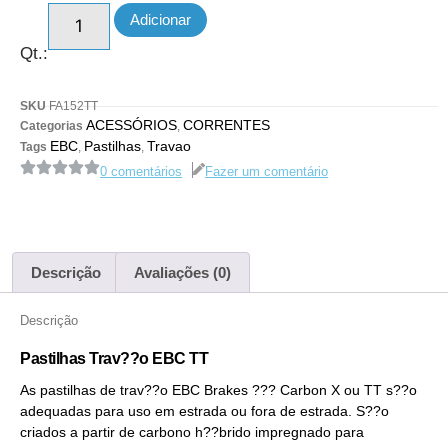
Adicionar
Qt.:
SKU
FA152TT
ACESSÓRIOS
CORRENTES
Categorias
,
EBC
Pastilhas
Travao
Tags
,
,
0 comentários
Fazer um comentário
Descrição
Avaliações (0)
Descrição
Pastilhas Trav??o EBC TT
As pastilhas de trav??o EBC Brakes ??? Carbon X ou TT s??o
adequadas para uso em estrada ou fora de estrada. S??o
criados a partir de carbono h??brido impregnado para