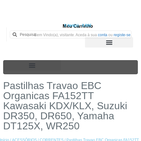
Meu Carrinho
0 iten(s) - 0.00€
Bem Vindo(a), visitante. Aceda à sua
conta
ou
registe-se
.
Pastilhas Travao EBC
Organicas FA152TT
Kawasaki KDX/KLX, Suzuki
DR350, DR650, Yamaha
DT125X, WR250
Início
/
ACESSÓRIOS
/
CORRENTES
/ Pastilhas Travao EBC Organicas FA152TT