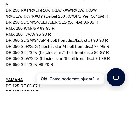
R
DR 250 RXT/RXLT/RXV/RXLV/RXW/RXLW/RXGW
/RXGLW/RXY/RXGY (Dejbel 250 XC/GPS Ver (SJ45A) R
DR 250 SL/SM/SN/SEP/SER/SES (SJ44A) 90-95 R
RMX 250 K/M/N/P 89-93 R
RMX 250 T/V/W 96-98 R
DR 350 SL/SM/SN/SP 4 bolt front disc/kick start 90-93 R
DR 350 SER/SES (Electric start/4 bolt front disc) 94-95 R
DR 350 SET/SEV (Electric start/4 bolt front disc) 96-97 R
DR 350 SEW/SEX (Electric start/6 bolt front disc) 98-99 R
DR 650 SET/SEV 96-20 R
×
Olá! Como podemos ajudar?
YAMAHA
DT 125 RE 05-07 R
DT 125 X 05-06 R
GT 125 Hammerhead 12-18 R
YZF-R 125 Inc Monster Energy Edition 19-20 R
YZ 125 A/B 90-91 R
TT 250 RL/RM/RN/RP/RR/RS 99-04 R
XG 250 Tricker (5XT1) 04-06 R
XT 250 X (3C51/2) 05-08 R