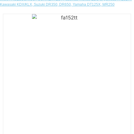
Kawasaki KDX/KLX, Suzuki DR350, DR650, Yamaha DT125X, WR250