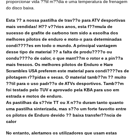
proporcionar vida ??til m??dia e uma temperatura de frenagem
do disco baixa.
Esta ?? a nossa pastilha de trav??o para ATV desportivas
mais vendidas! H?? v??rios anos, esta f??rmula de
sucesso de grafite de carbono tem sido a escolha dos
melhores pilotos de enduro e moto-x para determinadas
condi????es em todo o mundo. A principal vantagem
desse tipo de material ?? a falta de produ????o ou
condu????o de calor, o que mant??m o rotor e a pin??a
mais frescos. Os melhores pilotos de Enduro e Hare
Scrambles USA preferem este material para condi????es de
pilotagem r??pidas e secas. O material tamb??m ?? muito
??til para o uso padr??o de ATVs desportivos. Tamb??m
foi testado pelo TUV e aprovado pela KBA para uso em
estrada e motos de enduro.
As pastilhas da s??rie TT ou X n??o duram tanto quanto
uma pastilha sinterizada, mas s??o um forte favorito entre
os pilotos de Enduro devido ?? baixa transfer??ncia de
calor
No entanto, alertamos os utilizadores que usam estas