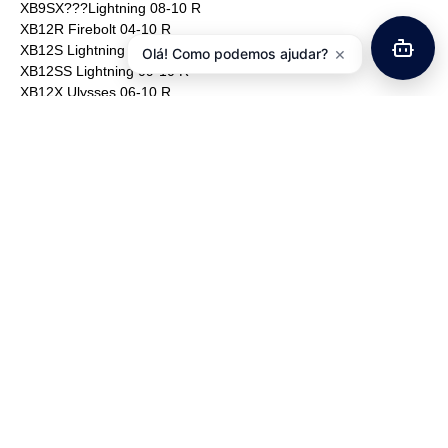
XB9SX???Lightning 08-10 R
XB12R Firebolt 04-10 R
XB12S Lightning 04-08 R
×
Olá! Como podemos ajudar?
XB12SS Lightning 09-10 R
XB12X Ulysses 06-10 R
XB12XT???Ulysses 08-10 R
XB12 SCG Lightning 06-08 R
XB12SS Lightning Long 06-09 R
XB12STT???Lightning 08 R
XB12SCG Lightning 09-10 R
PEUGEOT
SV 250 01-02 R
SINNIS
Stealth 125 QM125-2D 08-10 R
SUZUKI
XF 650 V/W/X/Y Freewind 97-02 R
TRIUMPH
Daytona 600 03-04 R