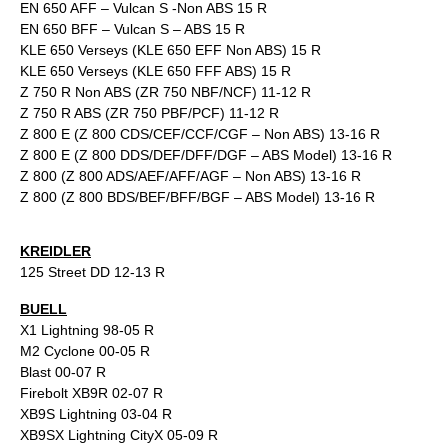
EN 650 AFF – Vulcan S -Non ABS 15 R
EN 650 BFF – Vulcan S – ABS 15 R
KLE 650 Verseys (KLE 650 EFF Non ABS) 15 R
KLE 650 Verseys (KLE 650 FFF ABS) 15 R
Z 750 R Non ABS (ZR 750 NBF/NCF) 11-12 R
Z 750 R ABS (ZR 750 PBF/PCF) 11-12 R
Z 800 E (Z 800 CDS/CEF/CCF/CGF – Non ABS) 13-16 R
Z 800 E (Z 800 DDS/DEF/DFF/DGF – ABS Model) 13-16 R
Z 800 (Z 800 ADS/AEF/AFF/AGF – Non ABS) 13-16 R
Z 800 (Z 800 BDS/BEF/BFF/BGF – ABS Model) 13-16 R
KREIDLER
125 Street DD 12-13 R
BUELL
X1 Lightning 98-05 R
M2 Cyclone 00-05 R
Blast 00-07 R
Firebolt XB9R 02-07 R
XB9S Lightning 03-04 R
XB9SX Lightning CityX 05-09 R