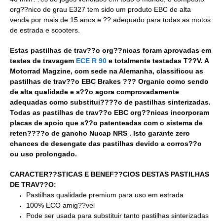
org??nico de grau E327 tem sido um produto EBC de alta
venda por mais de 15 anos e ?? adequado para todas as motos
de estrada e scooters.
Estas pastilhas de trav??o org??nicas foram aprovadas em
testes de travagem
ECE R 90
e totalmente testadas T??V. A
Motorrad Magzine, com sede na Alemanha, classificou as
pastilhas de trav??o EBC Brakes ??? Organic como sendo
de alta qualidade e s??o agora comprovadamente
adequadas como substitui????o de pastilhas sinterizadas.
Todas as pastilhas de trav??o EBC org??nicas incorporam
placas de apoio que s??o patenteadas com o sistema de
reten????o de gancho Nucap NRS . Isto garante zero
chances de desengate das pastilhas devido a corros??o
ou uso prolongado.
CARACTER??STICAS E BENEF??CIOS DESTAS PASTILHAS
DE TRAV??O:
Pastilhas qualidade premium para uso em estrada
100% ECO amig??vel
Pode ser usada para substituir tanto pastilhas sinterizadas