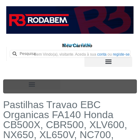
Meu Carrinho
0 iten(s) - 0.00€
Bem Vindo(a), visitante. Aceda à sua
conta
ou
registe-se
.
Pastilhas Travao EBC
Organicas FA140 Honda
CB500X, CBR500, XLV600,
NX650, XL650V, NC700,