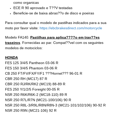
como organicas
ECE R 90 aprovado e T??V testadas
Beneficie-se de baixa abras??o de disco e poeiras
Para consultar qual o modelo de pastilhas indicados para a sua
moto por favor visite:
https://ebcbrakesdirect.com/motorcycle
Modelo FA140.
Pastilhas para aplica????o em trav??es
traseiros
. Fornecidas ao par. Compat??vel com os seguintes
modelos de motociclos:
HONDA
FES 125 3/4/5 Pantheon 03-06 R
FES 150 3/4/5 Phantom 03-06 R
CB 250 FT/FV/FX/FY/F1 ???Hornet??? 96-01 R
CBR 250 RH (MC17) 87 R
CBR 250 RJ/RK/RK2 (MC19) 88-89 R
FES 250 Y/1/2/5 Foreight 00-05 R
NSR 250 R6K/R6K-2 (MC18-110) 89 R
NSR 250 R7L/R7N (MC21-100/106) 90 R
NSR 250 R8L-3/R9L/R8N/R8N-3 (MC21-101/102/106) 90-92 R
NSR 250 R9N (MC21-106) 92 R