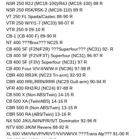
NSR 250 R2J (MC18-100)/R4J (MC18-100) 88 R
NSR 250 R5K/R5K-2 (MC18-110) 89 R
VT 250 FL Spada/Castec 88-90 R
VTR 250 W/Y/1-7 (MC33) 98-07 R
VTR 250-9 09-10 R
CB-1 (CB 400 F) 89-90 R
NT 400 ???Bros??? NC25 R
CB 400 SF (F2N/F2R) ???Superfour??? (NC31) 92- R
CB 400 SF (F2V/F3T) Superfour (NC31) 96-97 R
CB 400 SF (F3V) Superfour (NC31) 97 R
CB 400 Four V/V-II/W/W-II (NC36) 97-98 R
CBR 400 RRJ/K (NC23 Tri-arm) 92-93 R
CBR 400 RRL/RRN/RRR (NC29 Gull-arm) 90-94 R
VFR 400 RH2/RJ (NC24) 87-88 R
CB 500 X (Non ABS/Twin) 14-15 R
CB 500 XA (Twin/ABS) 14-16 R
CBR 500 R (Non ABS/Twin) 13-15 R
CBR 500 RA (ABS/Twin) 13-16 R
NX 500 J/K/L/M/N/P/R/S/T Dominator 92-96 R
NTV 600 J/K/M Revere 88-92 R
XL 600 VM/VN/VP/VR/VT/VV/VW/VX ???Trans Alp??? 91-00 R