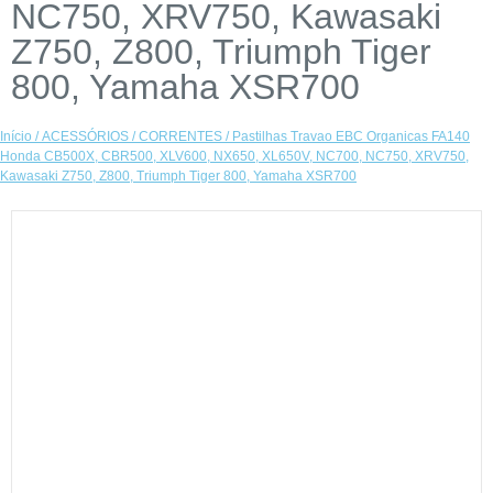
NC750, XRV750, Kawasaki
Z750, Z800, Triumph Tiger
800, Yamaha XSR700
Início
/
ACESSÓRIOS
/
CORRENTES
/ Pastilhas Travao EBC Organicas FA140
Honda CB500X, CBR500, XLV600, NX650, XL650V, NC700, NC750, XRV750,
Kawasaki Z750, Z800, Triumph Tiger 800, Yamaha XSR700