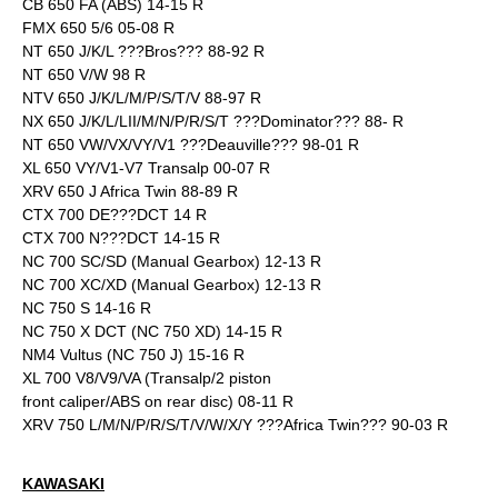
CB 650 FA (ABS) 14-15 R
FMX 650 5/6 05-08 R
NT 650 J/K/L ???Bros??? 88-92 R
NT 650 V/W 98 R
NTV 650 J/K/L/M/P/S/T/V 88-97 R
NX 650 J/K/L/LII/M/N/P/R/S/T ???Dominator??? 88- R
NT 650 VW/VX/VY/V1 ???Deauville??? 98-01 R
XL 650 VY/V1-V7 Transalp 00-07 R
XRV 650 J Africa Twin 88-89 R
CTX 700 DE???DCT 14 R
CTX 700 N???DCT 14-15 R
NC 700 SC/SD (Manual Gearbox) 12-13 R
NC 700 XC/XD (Manual Gearbox) 12-13 R
NC 750 S 14-16 R
NC 750 X DCT (NC 750 XD) 14-15 R
NM4 Vultus (NC 750 J) 15-16 R
XL 700 V8/V9/VA (Transalp/2 piston
front caliper/ABS on rear disc) 08-11 R
XRV 750 L/M/N/P/R/S/T/V/W/X/Y ???Africa Twin??? 90-03 R
KAWASAKI