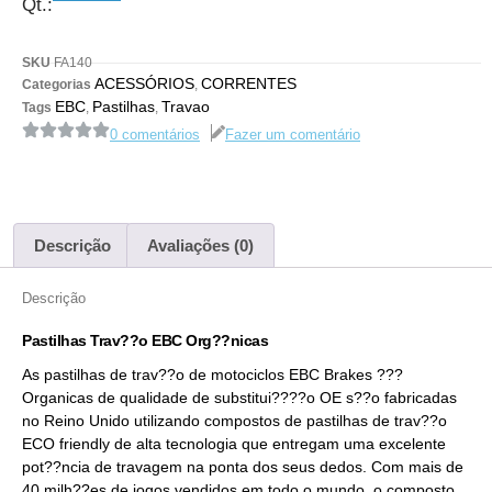
Qt.:
SKU
FA140
ACESSÓRIOS
CORRENTES
Categorias
,
EBC
Pastilhas
Travao
Tags
,
,
0 comentários
Fazer um comentário
Descrição
Avaliações (0)
Descrição
Pastilhas Trav??o EBC Org??nicas
As pastilhas de trav??o de motociclos EBC Brakes ???
Organicas de qualidade de substitui????o OE s??o fabricadas
no Reino Unido utilizando compostos de pastilhas de trav??o
ECO friendly de alta tecnologia que entregam uma excelente
pot??ncia de travagem na ponta dos seus dedos. Com mais de
40 milh??es de jogos vendidos em todo o mundo, o composto