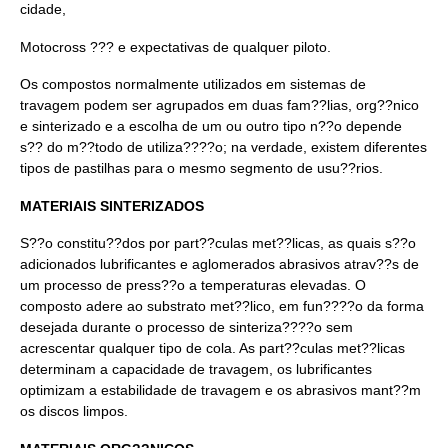
cidade,
Motocross ??? e expectativas de qualquer piloto.
Os compostos normalmente utilizados em sistemas de
travagem podem ser agrupados em duas fam??lias, org??nico
e sinterizado e a escolha de um ou outro tipo n??o depende
s?? do m??todo de utiliza????o; na verdade, existem diferentes
tipos de pastilhas para o mesmo segmento de usu??rios.
MATERIAIS SINTERIZADOS
S??o constitu??dos por part??culas met??licas, as quais s??o
adicionados lubrificantes e aglomerados abrasivos atrav??s de
um processo de press??o a temperaturas elevadas. O
composto adere ao substrato met??lico, em fun????o da forma
desejada durante o processo de sinteriza????o sem
acrescentar qualquer tipo de cola. As part??culas met??licas
determinam a capacidade de travagem, os lubrificantes
optimizam a estabilidade de travagem e os abrasivos mant??m
os discos limpos.