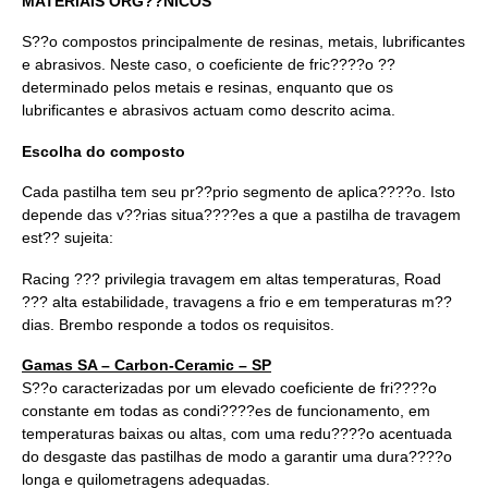
MATERIAIS ORG??NICOS
S??o compostos principalmente de resinas, metais, lubrificantes
e abrasivos. Neste caso, o coeficiente de fric????o ??
determinado pelos metais e resinas, enquanto que os
lubrificantes e abrasivos actuam como descrito acima.
Escolha do composto
Cada pastilha tem seu pr??prio segmento de aplica????o. Isto
depende das v??rias situa????es a que a pastilha de travagem
est?? sujeita:
Racing ??? privilegia travagem em altas temperaturas, Road
??? alta estabilidade, travagens a frio e em temperaturas m??
dias. Brembo responde a todos os requisitos.
Gamas SA – Carbon-Ceramic – SP
S??o caracterizadas por um elevado coeficiente de fri????o
constante em todas as condi????es de funcionamento, em
temperaturas baixas ou altas, com uma redu????o acentuada
do desgaste das pastilhas de modo a garantir uma dura????o
longa e quilometragens adequadas.