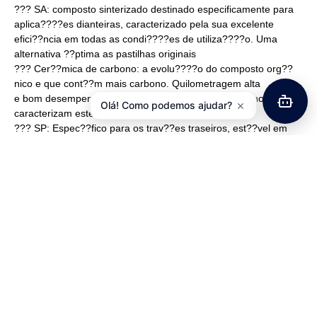
??? SA: composto sinterizado destinado especificamente para
aplica????es dianteiras, caracterizado pela sua excelente
efici??ncia em todas as condi????es de utiliza????o. Uma
alternativa ??ptima as pastilhas originais
??? Cer??mica de carbono: a evolu????o do composto org??
nico e que cont??m mais carbono. Quilometragem alta
e bom desempenho tanto em frio e quente, seco ou molhado,
×
Olá! Como podemos ajudar?
caracterizam este material.
??? SP: Espec??fico para os trav??es traseiros, est??vel em
todos as condi????es de utiliza????o.
A foto principal destina-se a apresentar o tipo de composto
e, portanto, pode n??o corresponder ?? forma real das
pastilhas correspondentes a este modelo.
Clique na segunda foto para ver o formato real deste
modelo.
WEBSITE BREMBO ONDE PODE CONSULTAR QUAIS AS
PASTILHAS RECOMENDADAS PARA A SUA MOTO:
http://moto.brembo.com/en
Pastilhas 07YA46SA Sinterizadas. Para aplica????o na roda