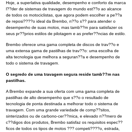
Hoje, a superlativa qualidade, desempenho e conforto da marca
l??der de sistemas de travagem do mundo est??o ao alcance
de todos os motociclistas, que agora podem escolher a pe??a
de reposi????o ideal da Brembo, n??o s?? para atender o
desempenho de suas motos, mas tamb??m para satisfazer os
seus pr??prios estilos de pilotagem e as prefer??ncias de estilo.
Brembo oferece uma gama completa de discos de trav??o e
uma extensa gama de pastilhas de trav??o: uma escolha de
alta tecnologia que melhora a seguran??a e desempenho de
todo o sistema de travagem.
O segredo de uma travagem segura reside tamb??m nas
pastilhas.
A Brembo expande a sua oferta com uma gama completa de
pastilhas de alto desempenho que s??o o resultado de
tecnologia de ponta destinada a melhorar todo o sistema de
travagem. Com uma grande variedade de comp??sitos,
sinterizados ou de carbono-cer??mica, e elevado n??mero de
c??digos dos produtos, Brembo satisfaz os requisitos espec??
ficos de todos os tipos de motos ??? competi????o, estrada,