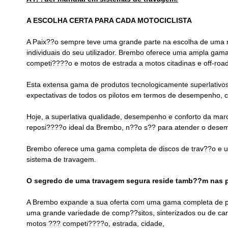
A ESCOLHA CERTA PARA CADA MOTOCICLISTA
A Paix??o sempre teve uma grande parte na escolha de uma mo
individuais do seu utilizador. Brembo oferece uma ampla gam
competi????o e motos de estrada a motos citadinas e off-road
Esta extensa gama de produtos tecnologicamente superlativ
expectativas de todos os pilotos em termos de desempenho, co
Hoje, a superlativa qualidade, desempenho e conforto da mar
reposi????o ideal da Brembo, n??o s?? para atender o desemp
Brembo oferece uma gama completa de discos de trav??o e u
sistema de travagem.
O segredo de uma travagem segura reside tamb??m nas p
A Brembo expande a sua oferta com uma gama completa de pas
uma grande variedade de comp??sitos, sinterizados ou de car
motos ??? competi????o, estrada, cidade,