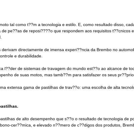
to tal como t??m a tecnologia e estilo. E, como resultado disso, cad
a de pe??as de reposi????o que respondem aos requisitos t??cnicos es
.
os derivam directamente de imensa experi??ncia da Brembo no automo
ntrole e durabilidade.
ca l??der de sistemas de travagem do mundo est??o ao alcance de to
enho de suas motos, mas tamb??m para satisfazer os seus pr??prios e
ma extensa gama de pastilhas de trav??o: uma escolha de alta tecno
astilhas.
tilhas de alto desempenho que s??o o resultado de tecnologia de po
bono-cer??mica, e elevado n??mero de c??digos dos produtos, Brembo 