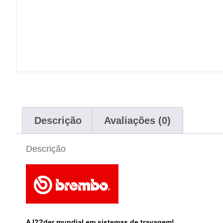
Descrição
Avaliações (0)
Descrição
A l??der mundial em sistemas de travagem!