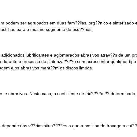
m podem ser agrupados em duas fam??lias, org??nico e sinterizado 
e pastilhas para o mesmo segmento de usu??rios.
o adicionados lubrificantes e aglomerados abrasivos atrav??s de um 
 durante o processo de sinteriza????o sem acrescentar qualquer tipo
avagem e os abrasivos mant??m os discos limpos.
es e abrasivos. Neste caso, o coeficiente de fric????o ?? determinado 
 depende das v??rias situa????es a que a pastilha de travagem est?? 