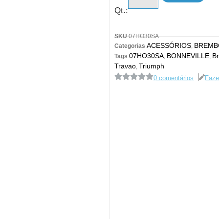
Qt.:
SKU
07HO30SA
ACESSÓRIOS
BREMB
Categorias
,
07HO30SA
BONNEVILLE
B
Tags
,
,
Travao
Triumph
,
0 comentários
Faze