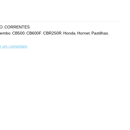
O
CORRENTES
,
rembo
CB500
CB600F
CBR250R
Honda
Hornet
Pastilhas
,
,
,
,
,
,
,
r um comentário