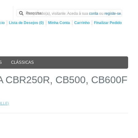
Bem Vindo(a), visitante. Aceda à sua
conta
ou
registe-se
.
cio
Lista de Desejos (0)
Minha Conta
Carrinho
Finalizar Pedido
S
CLÁSSICAS
DA CBR250R, CB500, CB600F
ILLE)