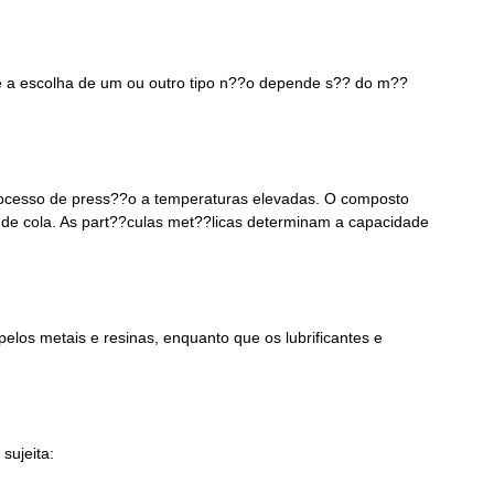
e a escolha de um ou outro tipo n??o depende s?? do m??
processo de press??o a temperaturas elevadas. O composto
 de cola. As part??culas met??licas determinam a capacidade
pelos metais e resinas, enquanto que os lubrificantes e
sujeita: