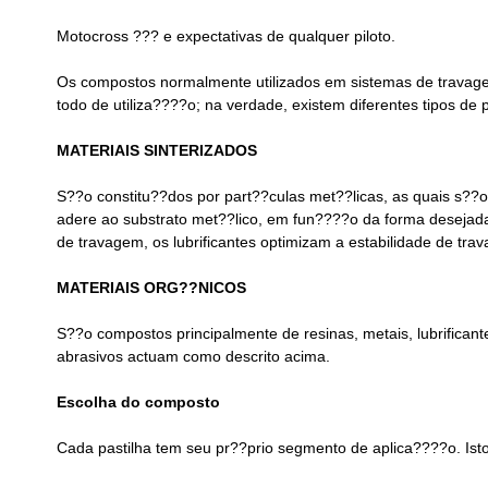
Motocross ??? e expectativas de qualquer piloto.
Os compostos normalmente utilizados em sistemas de travage
todo de utiliza????o; na verdade, existem diferentes tipos d
MATERIAIS SINTERIZADOS
S??o constitu??dos por part??culas met??licas, as quais s??
adere ao substrato met??lico, em fun????o da forma desejada
de travagem, os lubrificantes optimizam a estabilidade de tr
MATERIAIS ORG??NICOS
S??o compostos principalmente de resinas, metais, lubrificant
abrasivos actuam como descrito acima.
Escolha do composto
Cada pastilha tem seu pr??prio segmento de aplica????o. Isto