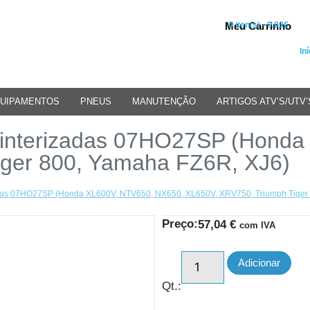
Meu Carrinho
0 iten(s) - 0.00€
Iní
UIPAMENTOS
PNEUS
MANUTENÇÃO
ARTIGOS ATV’S/UTV’
interizadas 07HO27SP (Honda
iger 800, Yamaha FZ6R, XJ6)
adas 07HO27SP (Honda XL600V, NTV650, NX650, XL650V, XRV750, Triumph Tiger
Preço:
57,04
€
com IVA
Adicionar
Qt.: