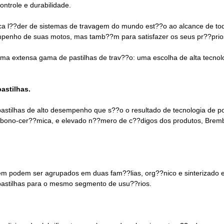
ntrole e durabilidade.
ca l??der de sistemas de travagem do mundo est??o ao alcance de to
enho de suas motos, mas tamb??m para satisfazer os seus pr??prios e
ma extensa gama de pastilhas de trav??o: uma escolha de alta tecno
astilhas.
tilhas de alto desempenho que s??o o resultado de tecnologia de po
bono-cer??mica, e elevado n??mero de c??digos dos produtos, Brembo 
m podem ser agrupados em duas fam??lias, org??nico e sinterizado 
e pastilhas para o mesmo segmento de usu??rios.