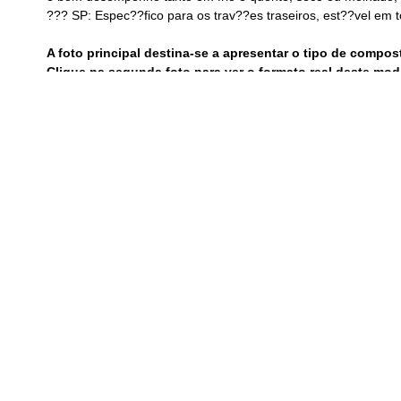
??? SP: Espec??fico para os trav??es traseiros, est??vel em 
A foto principal destina-se a apresentar o tipo de compo
Clique na segunda foto para ver o formato real deste mod
WEBSITE BREMBO ONDE PODE CONSULTAR QUAIS AS P
http://moto.brembo.com/en
Pastilhas Sinterizadas 07HO27SP. Para aplica????o na rod
Aplica????es 07HO27SP:
Avaliações
Ainda não existem avaliações.