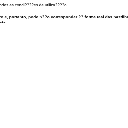
todos as condi????es de utiliza????o.
sto e, portanto, pode n??o corresponder ?? forma real das pastil
elo.
ASTILHAS RECOMENDADAS PARA A SUA MOTO:
a traseira. Fornecidas ao par.