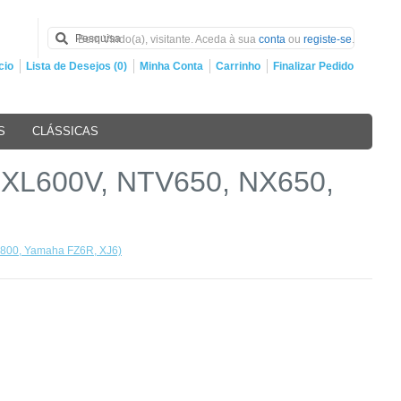
Bem Vindo(a), visitante. Aceda à sua
conta
ou
registe-se
.
cio
Lista de Desejos (0)
Minha Conta
Carrinho
Finalizar Pedido
S
CLÁSSICAS
 XL600V, NTV650, NX650,
 800, Yamaha FZ6R, XJ6)