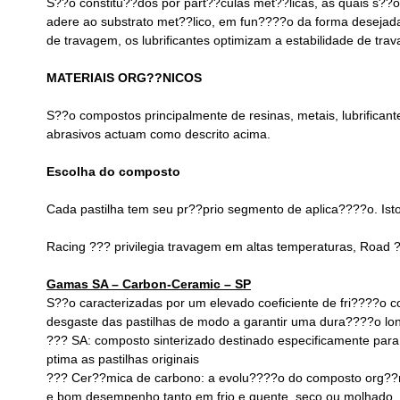
S??o constitu??dos por part??culas met??licas, as quais s??
adere ao substrato met??lico, em fun????o da forma desejada
de travagem, os lubrificantes optimizam a estabilidade de tr
MATERIAIS ORG??NICOS
S??o compostos principalmente de resinas, metais, lubrificant
abrasivos actuam como descrito acima.
Escolha do composto
Cada pastilha tem seu pr??prio segmento de aplica????o. Isto
Racing ??? privilegia travagem em altas temperaturas, Road ?
Gamas SA – Carbon-Ceramic – SP
S??o caracterizadas por um elevado coeficiente de fri????o
desgaste das pastilhas de modo a garantir uma dura????o lo
??? SA: composto sinterizado destinado especificamente para 
ptima as pastilhas originais
??? Cer??mica de carbono: a evolu????o do composto org??n
e bom desempenho tanto em frio e quente, seco ou molhado, c