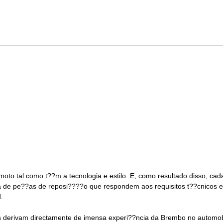
to tal como t??m a tecnologia e estilo. E, como resultado disso, cad
a de pe??as de reposi????o que respondem aos requisitos t??cnicos es
.
os derivam directamente de imensa experi??ncia da Brembo no automo