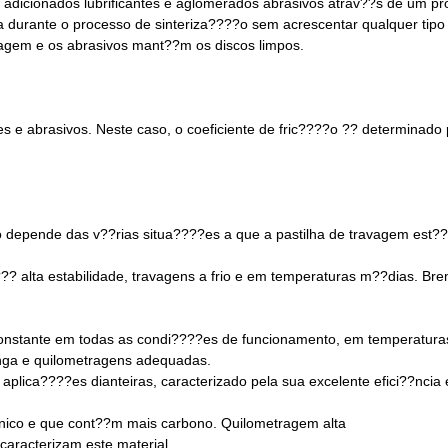
o adicionados lubrificantes e aglomerados abrasivos atrav??s de um 
 durante o processo de sinteriza????o sem acrescentar qualquer tipo
avagem e os abrasivos mant??m os discos limpos.
es e abrasivos. Neste caso, o coeficiente de fric????o ?? determinado 
 depende das v??rias situa????es a que a pastilha de travagem est?? 
?? alta estabilidade, travagens a frio e em temperaturas m??dias. Bre
 constante em todas as condi????es de funcionamento, em temperatur
nga e quilometragens adequadas.
aplica????es dianteiras, caracterizado pela sua excelente efici??ncia
ico e que cont??m mais carbono. Quilometragem alta
aracterizam este material.