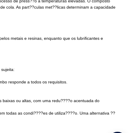
processo de press??o a temperaturas elevadas. O composto
 de cola. As part??culas met??licas determinam a capacidade
pelos metais e resinas, enquanto que os lubrificantes e
sujeita:
mbo responde a todos os requisitos.
as baixas ou altas, com uma redu????o acentuada do
 em todas as condi????es de utiliza????o. Uma alternativa ??