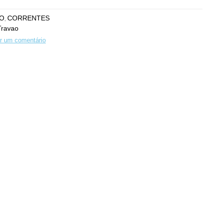
O
CORRENTES
,
Travao
r um comentário