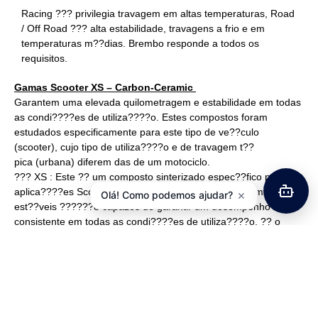
Racing ??? privilegia travagem em altas temperaturas, Road
/ Off Road ??? alta estabilidade, travagens a frio e em
temperaturas m??dias. Brembo responde a todos os
requisitos.
Gamas Scooter XS – Carbon-Ceramic
Garantem uma elevada quilometragem e estabilidade em todas
as condi????es de utiliza????o. Estes compostos foram
estudados especificamente para este tipo de ve??culo
(scooter), cujo tipo de utiliza????o e de travagem t??
pica (urbana) diferem das de um motociclo.
??? XS : Este ?? um composto sinterizado espec??fico para
aplica????es Scooter, tanto dianteiro e traseiro, extremamente
×
Olá! Como podemos ajudar?
est??veis ??????e capazes de garantir um desempenho
consistente em todas as condi????es de utiliza????o. ?? o
material ideal para maxi scooters de ??ltima gera????o e ??
caracterizada por extremamente f??cilidade de rodagem.
??? Carbono-cer??mica (CC): Composto organico para Scooter
com a melhor rela????o qualidade / pre??o. Alta durabilidade e
desempenho ??ptimo em todas as condi????es que
caracterizam a utiliza????o da pastilha .