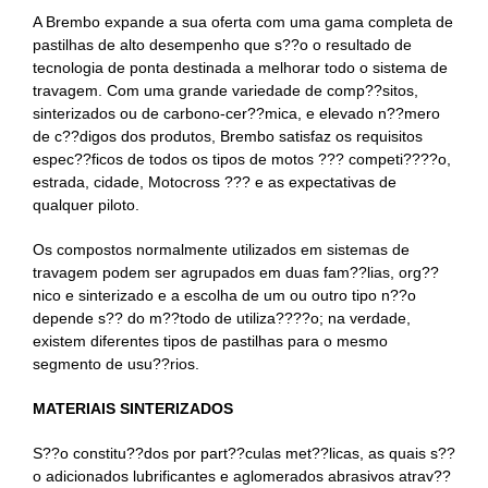
A Brembo expande a sua oferta com uma gama completa de
pastilhas de alto desempenho que s??o o resultado de
tecnologia de ponta destinada a melhorar todo o sistema de
travagem. Com uma grande variedade de comp??sitos,
sinterizados ou de carbono-cer??mica, e elevado n??mero
de c??digos dos produtos, Brembo satisfaz os requisitos
espec??ficos de todos os tipos de motos ??? competi????o,
estrada, cidade, Motocross ??? e as expectativas de
qualquer piloto.
Os compostos normalmente utilizados em sistemas de
travagem podem ser agrupados em duas fam??lias, org??
nico e sinterizado e a escolha de um ou outro tipo n??o
depende s?? do m??todo de utiliza????o; na verdade,
existem diferentes tipos de pastilhas para o mesmo
segmento de usu??rios.
MATERIAIS SINTERIZADOS
S??o constitu??dos por part??culas met??licas, as quais s??
o adicionados lubrificantes e aglomerados abrasivos atrav??