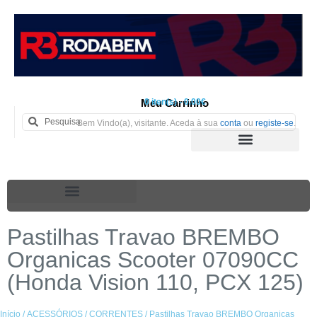
Meu Carrinho
0 iten(s) - 0.00€
Bem Vindo(a), visitante. Aceda à sua
conta
ou
registe-se
.
Pastilhas Travao BREMBO
Organicas Scooter 07090CC
(Honda Vision 110, PCX 125)
Início
/
ACESSÓRIOS
/
CORRENTES
/ Pastilhas Travao BREMBO Organicas