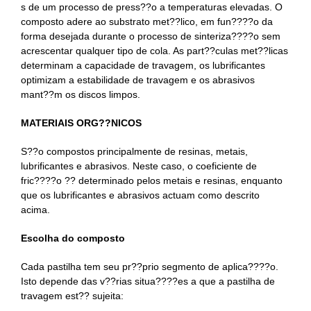
s de um processo de press??o a temperaturas elevadas. O
composto adere ao substrato met??lico, em fun????o da
forma desejada durante o processo de sinteriza????o sem
acrescentar qualquer tipo de cola. As part??culas met??licas
determinam a capacidade de travagem, os lubrificantes
optimizam a estabilidade de travagem e os abrasivos
mant??m os discos limpos.
MATERIAIS ORG??NICOS
S??o compostos principalmente de resinas, metais,
lubrificantes e abrasivos. Neste caso, o coeficiente de
fric????o ?? determinado pelos metais e resinas, enquanto
que os lubrificantes e abrasivos actuam como descrito
acima.
Escolha do composto
Cada pastilha tem seu pr??prio segmento de aplica????o.
Isto depende das v??rias situa????es a que a pastilha de
travagem est?? sujeita: