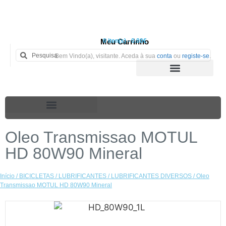
Meu Carrinho
0 iten(s) - 0.00€
Bem Vindo(a), visitante. Aceda à sua
conta
ou
registe-se
.
Oleo Transmissao MOTUL
HD 80W90 Mineral
Início
/
BICICLETAS
/
LUBRIFICANTES
/
LUBRIFICANTES DIVERSOS
/ Oleo
Transmissao MOTUL HD 80W90 Mineral