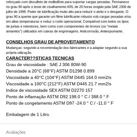
reforçado com dissulfeto de molibdênio para suportar cargas pesadas. Permanece
no grau 90 após o teste de cisalhamento KRL de 20 horas exigido pela SAE J306 de
julho de 1998. Poder de lubrificação muito alto para reduzir o atrito e o desgaste. O
grau 90 a quente que garante um filme lubrificante robusto sob cargas pesadas e/ou
em altas temperaturas e reduz o ruído operacional. Compatível com todos os tipos
de juntas e retentores, bem como com componentes de bronze (os “metais
amarelos”) utilizados em caixas de engrenagens. Anticorrosão, Antiespumante.
CONSELHOS GRAU DE APROVEITAMENTO
Mudanças: segundo a recomendação dos fabricantes e a adaptar segundo a sua
própria utilização.
CARACTER??STICAS TECNICAS
Grau de viscosidade : SAE J 306 80W-90
Densidade a 20°C (68°F) ASTM D1298 0.899
Viscosidade a 40°C (104°F) ASTM D445 164.0 mm2/s
Viscosidade a 100°C (212°F) ASTM D445 21.7 mm2/s
Indice de viscosidade SEX ASTM D2270 157
Ponto de inflamação ASTM D92 198.0 ° C / 388.0 ° F
Ponto de congelamento ASTM D97 -24.0 ° C / -11.0 ° F
Embalagem de 1 Litro.
Avaliações