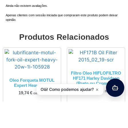
Ainda não existem avaliações.
Apenas clientes com sessão iniciada que compraram este produto podem deixar
opinião.
Produtos Relacionados
Filtro Oleo HIFLOFILTRO
HF171 Harley Davidson
Oleo Forqueta MOTUL
(Preto ou Cromado)
Expert Heavy 20W
×
Olá! Como podemos ajudar?
13,22
€
com IVA
19,74
€
com IVA
Adicionar
Adicionar