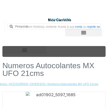
Meu Carrinho
0 iten(s) - 0.00€
Bem Vindo(a), visitante. Aceda à sua
conta
ou
registe-se
.
Numeros Autocolantes MX
UFO 21cms
Início
/
ACESSÓRIOS
/
DIVERSOS
/ Numeros Autocolantes MX UFO 21cms