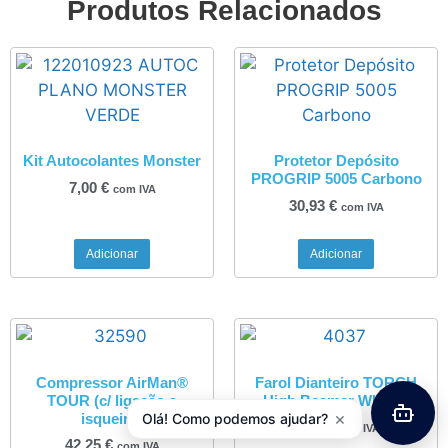
Produtos Relacionados
Kit Autocolantes Monster
Protetor Depósito
PROGRIP 5005 Carbono
7,00
€
com IVA
30,93
€
com IVA
Adicionar
Adicionar
Compressor AirMan®
Farol Dianteiro TORCH
TOUR (c/ ligação a
High Beamer White 3
×
isqueiro)
Olá! Como podemos ajudar?
7,85
€
com IVA
42,25
€
com IVA