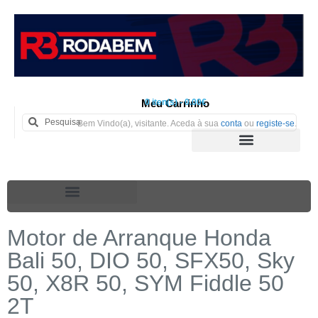
Meu Carrinho
0 iten(s) - 0.00€
Bem Vindo(a), visitante. Aceda à sua
conta
ou
registe-se
.
Motor de Arranque Honda
Bali 50, DIO 50, SFX50, Sky
50, X8R 50, SYM Fiddle 50
2T