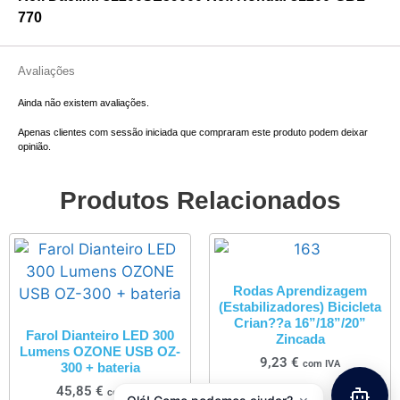
770
Avaliações
Ainda não existem avaliações.
Apenas clientes com sessão iniciada que compraram este produto podem deixar
opinião.
Produtos Relacionados
Rodas Aprendizagem
(Estabilizadores) Bicicleta
Crian??a 16”/18”/20”
Farol Dianteiro LED 300
Zincada
Lumens OZONE USB OZ-
9,23
€
com IVA
300 + bateria
45,85
€
com IVA