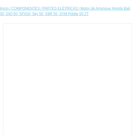
Início
/
COMPONENTES
/
PARTES ELÉTRICAS
/ Motor de Arranque Honda Bali
50, DIO 50, SFX50, Sky 50, X8R 50, SYM Fiddle 50 2T