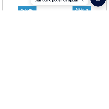
×
Olá! Como podemos ajudar?
Adicionar
Adicionar
Guarda-Lamas
POLISPORT Frente / Trás
Cadeira Beb?? Dianteira
(Par) Colorado
POLISPORT Guppy Mini
5,90
€
com IVA
51,50
€
com IVA
Adicionar
Adicionar
Bidão ZÉFAL Trekking 700
11,50
€
com IVA